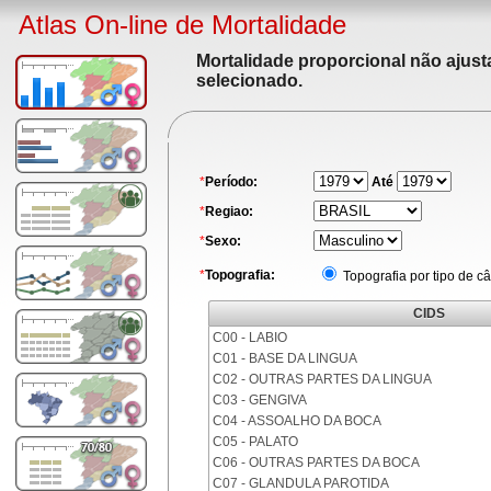
Atlas On-line de Mortalidade
Mortalidade proporcional não ajus
selecionado.
*
Período:
Até
*
Regiao:
*
Sexo:
*
Topografia:
Topografia por tipo de c
CIDS
C00 - LABIO
C01 - BASE DA LINGUA
C02 - OUTRAS PARTES DA LINGUA
C03 - GENGIVA
C04 - ASSOALHO DA BOCA
C05 - PALATO
C06 - OUTRAS PARTES DA BOCA
C07 - GLANDULA PAROTIDA