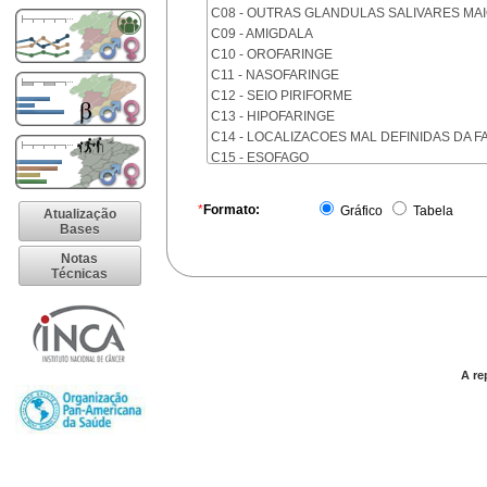
C08 - OUTRAS GLANDULAS SALIVARES MA
C09 - AMIGDALA
C10 - OROFARINGE
C11 - NASOFARINGE
C12 - SEIO PIRIFORME
C13 - HIPOFARINGE
C14 - LOCALIZACOES MAL DEFINIDAS DA F
C15 - ESOFAGO
C16 - ESTOMAGO
C17 - INTESTINO DELGADO
*
Formato:
Gráfico
Tabela
Atualização
C18 - COLON
Bases
C19 - JUNCAO RETOSSIGMOIDE
Notas
C20 - RETO
Técnicas
C21 - ANUS E CANAL ANAL
C22 - FIGADO E VIAS BILIARES INTRA-HEPA
C23 - VESICULA BILIAR
C24 - OUTRAS PARTES DAS VIAS BILIARES
C25 - PANCREAS
A re
C26 - LOCALIZACOES MAL DEFINIDAS NO 
C30 - CAVIDADE NASAL E OUVIDO MEDIO
C31 - SEIOS DA FACE
C32 - LARINGE
C33 - TRAQUEIA