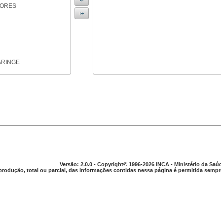
IORES
ARINGE
TICAS
Versão: 2.0.0 - Copyright© 1996-2026 INCA - Ministério da Saú
produção, total ou parcial, das informações contidas nessa página é permitida sempre
APARELHO DIGESTIVO