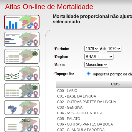
Atlas On-line de Mortalidade
Mortalidade proporcional não ajus
selecionado.
*
Período:
Até
*
Regiao:
*
Sexo:
*
Topografia:
Topografia por tipo de c
CIDS
C00 - LABIO
C01 - BASE DA LINGUA
C02 - OUTRAS PARTES DA LINGUA
C03 - GENGIVA
C04 - ASSOALHO DA BOCA
C05 - PALATO
C06 - OUTRAS PARTES DA BOCA
C07 - GLANDULA PAROTIDA