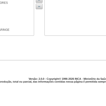
IORES
ARINGE
TICAS
Versão: 2.0.0 - Copyright© 1996-2026 INCA - Ministério da Saú
produção, total ou parcial, das informações contidas nessa página é permitida sempre
APARELHO DIGESTIVO