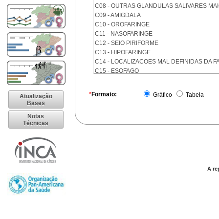
C08 - OUTRAS GLANDULAS SALIVARES MA
C09 - AMIGDALA
C10 - OROFARINGE
C11 - NASOFARINGE
C12 - SEIO PIRIFORME
C13 - HIPOFARINGE
C14 - LOCALIZACOES MAL DEFINIDAS DA F
C15 - ESOFAGO
C16 - ESTOMAGO
C17 - INTESTINO DELGADO
*
Formato:
Gráfico
Tabela
Atualização
C18 - COLON
Bases
C19 - JUNCAO RETOSSIGMOIDE
Notas
C20 - RETO
Técnicas
C21 - ANUS E CANAL ANAL
C22 - FIGADO E VIAS BILIARES INTRA-HEPA
C23 - VESICULA BILIAR
C24 - OUTRAS PARTES DAS VIAS BILIARES
C25 - PANCREAS
A re
C26 - LOCALIZACOES MAL DEFINIDAS NO 
C30 - CAVIDADE NASAL E OUVIDO MEDIO
C31 - SEIOS DA FACE
C32 - LARINGE
C33 - TRAQUEIA