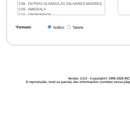
C08 - OUTRAS GLANDULAS SALIVARES MAIORES
C09 - AMIGDALA
C10 - OROFARINGE
C11 - NASOFARINGE
C12 - SEIO PIRIFORME
*
Formato:
Gráfico
Tabela
C13 - HIPOFARINGE
C14 - LOCALIZACOES MAL DEFINIDAS DA FARINGE
C15 - ESOFAGO
C16 - ESTOMAGO
C17 - INTESTINO DELGADO
C18 - COLON
C19 - JUNCAO RETOSSIGMOIDE
C20 - RETO
C21 - ANUS E CANAL ANAL
Versão: 2.0.0 - Copyright© 1996-2026 INC
C22 - FIGADO E VIAS BILIARES INTRA-HEPATICAS
A reprodução, total ou parcial, das informações contidas nessa pági
C23 - VESICULA BILIAR
C24 - OUTRAS PARTES DAS VIAS BILIARES
C25 - PANCREAS
C26 - LOCALIZACOES MAL DEFINIDAS NO
APARELHO DIGESTIVO
C30 - CAVIDADE NASAL E OUVIDO MEDIO
C31 - SEIOS DA FACE
C32 - LARINGE
C33 - TRAQUEIA