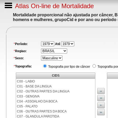
Atlas On-line de Mortalidade
Mortalidade proporcional não ajustada por câncer, 
homens e mulheres, grupoCid e por ano ou período 
*
Período:
Até
*
Regiao:
*
Sexo:
*
Topografia:
Topografia por tipo de câncer
Topografia po
CIDS
C00 - LABIO
C01 - BASE DA LINGUA
C02 - OUTRAS PARTES DA LINGUA
C03 - GENGIVA
C04 - ASSOALHO DA BOCA
C05 - PALATO
C06 - OUTRAS PARTES DA BOCA
C07 - GLANDULA PAROTIDA