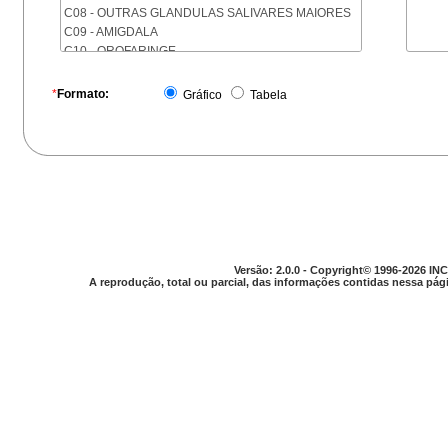
C08 - OUTRAS GLANDULAS SALIVARES MAIORES
C09 - AMIGDALA
C10 - OROFARINGE
C11 - NASOFARINGE
C12 - SEIO PIRIFORME
*
Formato:
Gráfico
Tabela
C13 - HIPOFARINGE
C14 - LOCALIZACOES MAL DEFINIDAS DA FARINGE
C15 - ESOFAGO
C16 - ESTOMAGO
C17 - INTESTINO DELGADO
C18 - COLON
C19 - JUNCAO RETOSSIGMOIDE
C20 - RETO
C21 - ANUS E CANAL ANAL
Versão: 2.0.0 - Copyright© 1996-2026 INC
C22 - FIGADO E VIAS BILIARES INTRA-HEPATICAS
A reprodução, total ou parcial, das informações contidas nessa pági
C23 - VESICULA BILIAR
C24 - OUTRAS PARTES DAS VIAS BILIARES
C25 - PANCREAS
C26 - LOCALIZACOES MAL DEFINIDAS NO
APARELHO DIGESTIVO
C30 - CAVIDADE NASAL E OUVIDO MEDIO
C31 - SEIOS DA FACE
C32 - LARINGE
C33 - TRAQUEIA