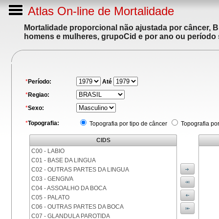
Atlas On-line de Mortalidade
Mortalidade proporcional não ajustada por câncer, 
homens e mulheres, grupoCid e por ano ou período 
*
Período:
Até
*
Regiao:
*
Sexo:
*
Topografia:
Topografia por tipo de câncer
Topografia po
CIDS
C00 - LABIO
C01 - BASE DA LINGUA
C02 - OUTRAS PARTES DA LINGUA
C03 - GENGIVA
C04 - ASSOALHO DA BOCA
C05 - PALATO
C06 - OUTRAS PARTES DA BOCA
C07 - GLANDULA PAROTIDA