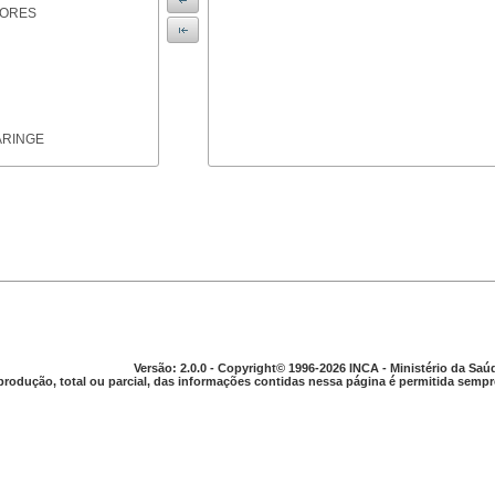
IORES
ARINGE
TICAS
Versão: 2.0.0 - Copyright© 1996-2026 INCA - Ministério da Saú
produção, total ou parcial, das informações contidas nessa página é permitida sempre
APARELHO DIGESTIVO