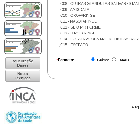
C08 - OUTRAS GLANDULAS SALIVARES MA
C09 - AMIGDALA
C10 - OROFARINGE
C11 - NASOFARINGE
C12 - SEIO PIRIFORME
C13 - HIPOFARINGE
C14 - LOCALIZACOES MAL DEFINIDAS DA F
C15 - ESOFAGO
C16 - ESTOMAGO
C17 - INTESTINO DELGADO
*
Formato:
Gráfico
Tabela
Atualização
C18 - COLON
Bases
C19 - JUNCAO RETOSSIGMOIDE
Notas
C20 - RETO
Técnicas
C21 - ANUS E CANAL ANAL
C22 - FIGADO E VIAS BILIARES INTRA-HEPA
C23 - VESICULA BILIAR
C24 - OUTRAS PARTES DAS VIAS BILIARES
C25 - PANCREAS
A re
C26 - LOCALIZACOES MAL DEFINIDAS NO 
C30 - CAVIDADE NASAL E OUVIDO MEDIO
C31 - SEIOS DA FACE
C32 - LARINGE
C33 - TRAQUEIA