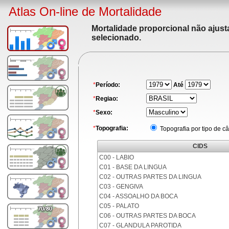
Atlas On-line de Mortalidade
Mortalidade proporcional não ajus
selecionado.
*
Período:
Até
*
Regiao:
*
Sexo:
*
Topografia:
Topografia por tipo de c
CIDS
C00 - LABIO
C01 - BASE DA LINGUA
C02 - OUTRAS PARTES DA LINGUA
C03 - GENGIVA
C04 - ASSOALHO DA BOCA
C05 - PALATO
C06 - OUTRAS PARTES DA BOCA
C07 - GLANDULA PAROTIDA