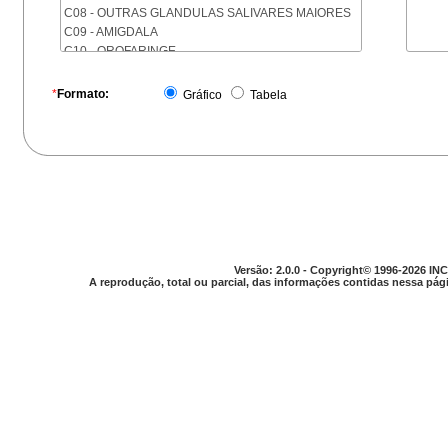
C08 - OUTRAS GLANDULAS SALIVARES MAIORES
C09 - AMIGDALA
C10 - OROFARINGE
C11 - NASOFARINGE
C12 - SEIO PIRIFORME
*
Formato:
Gráfico
Tabela
C13 - HIPOFARINGE
C14 - LOCALIZACOES MAL DEFINIDAS DA FARINGE
C15 - ESOFAGO
C16 - ESTOMAGO
C17 - INTESTINO DELGADO
C18 - COLON
C19 - JUNCAO RETOSSIGMOIDE
C20 - RETO
C21 - ANUS E CANAL ANAL
Versão: 2.0.0 - Copyright© 1996-2026 INC
C22 - FIGADO E VIAS BILIARES INTRA-HEPATICAS
A reprodução, total ou parcial, das informações contidas nessa pági
C23 - VESICULA BILIAR
C24 - OUTRAS PARTES DAS VIAS BILIARES
C25 - PANCREAS
C26 - LOCALIZACOES MAL DEFINIDAS NO
APARELHO DIGESTIVO
C30 - CAVIDADE NASAL E OUVIDO MEDIO
C31 - SEIOS DA FACE
C32 - LARINGE
C33 - TRAQUEIA