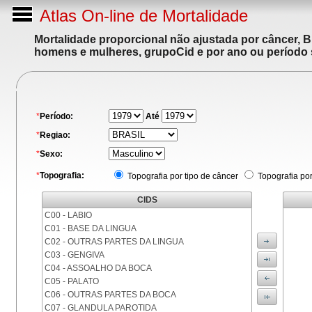
Atlas On-line de Mortalidade
Mortalidade proporcional não ajustada por câncer, 
homens e mulheres, grupoCid e por ano ou período 
*
Período:
Até
*
Regiao:
*
Sexo:
*
Topografia:
Topografia por tipo de câncer
Topografia po
CIDS
C00 - LABIO
C01 - BASE DA LINGUA
C02 - OUTRAS PARTES DA LINGUA
C03 - GENGIVA
C04 - ASSOALHO DA BOCA
C05 - PALATO
C06 - OUTRAS PARTES DA BOCA
C07 - GLANDULA PAROTIDA