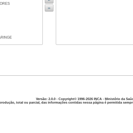
IORES
ARINGE
TICAS
Versão: 2.0.0 - Copyright© 1996-2026 INCA - Ministério da Saú
produção, total ou parcial, das informações contidas nessa página é permitida sempre
APARELHO DIGESTIVO