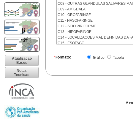
C08 - OUTRAS GLANDULAS SALIVARES MA
C09 - AMIGDALA
C10 - OROFARINGE
C11 - NASOFARINGE
C12 - SEIO PIRIFORME
C13 - HIPOFARINGE
C14 - LOCALIZACOES MAL DEFINIDAS DA F
C15 - ESOFAGO
C16 - ESTOMAGO
C17 - INTESTINO DELGADO
*
Formato:
Gráfico
Tabela
Atualização
C18 - COLON
Bases
C19 - JUNCAO RETOSSIGMOIDE
Notas
C20 - RETO
Técnicas
C21 - ANUS E CANAL ANAL
C22 - FIGADO E VIAS BILIARES INTRA-HEPA
C23 - VESICULA BILIAR
C24 - OUTRAS PARTES DAS VIAS BILIARES
C25 - PANCREAS
A re
C26 - LOCALIZACOES MAL DEFINIDAS NO 
C30 - CAVIDADE NASAL E OUVIDO MEDIO
C31 - SEIOS DA FACE
C32 - LARINGE
C33 - TRAQUEIA