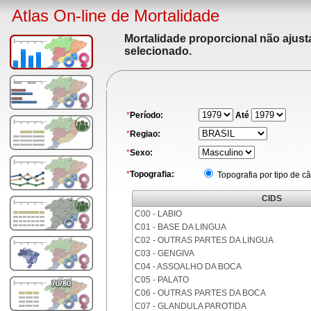
Atlas On-line de Mortalidade
Mortalidade proporcional não ajus
selecionado.
*
Período:
Até
*
Regiao:
*
Sexo:
*
Topografia:
Topografia por tipo de c
CIDS
C00 - LABIO
C01 - BASE DA LINGUA
C02 - OUTRAS PARTES DA LINGUA
C03 - GENGIVA
C04 - ASSOALHO DA BOCA
C05 - PALATO
C06 - OUTRAS PARTES DA BOCA
C07 - GLANDULA PAROTIDA