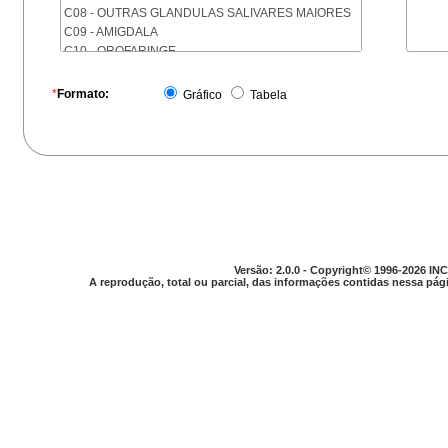
C08 - OUTRAS GLANDULAS SALIVARES MAIORES
C09 - AMIGDALA
C10 - OROFARINGE
C11 - NASOFARINGE
C12 - SEIO PIRIFORME
*
Formato:
Gráfico
Tabela
C13 - HIPOFARINGE
C14 - LOCALIZACOES MAL DEFINIDAS DA FARINGE
C15 - ESOFAGO
C16 - ESTOMAGO
C17 - INTESTINO DELGADO
C18 - COLON
C19 - JUNCAO RETOSSIGMOIDE
C20 - RETO
C21 - ANUS E CANAL ANAL
Versão: 2.0.0 - Copyright© 1996-2026 INC
C22 - FIGADO E VIAS BILIARES INTRA-HEPATICAS
A reprodução, total ou parcial, das informações contidas nessa pági
C23 - VESICULA BILIAR
C24 - OUTRAS PARTES DAS VIAS BILIARES
C25 - PANCREAS
C26 - LOCALIZACOES MAL DEFINIDAS NO
APARELHO DIGESTIVO
C30 - CAVIDADE NASAL E OUVIDO MEDIO
C31 - SEIOS DA FACE
C32 - LARINGE
C33 - TRAQUEIA