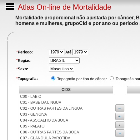
Atlas On-line de Mortalidade
Mortalidade proporcional não ajustada por câncer, 
homens e mulheres, grupoCid e por ano ou período 
*
Período:
Até
*
Regiao:
*
Sexo:
*
Topografia:
Topografia por tipo de câncer
Topografia po
CIDS
C00 - LABIO
C01 - BASE DA LINGUA
C02 - OUTRAS PARTES DA LINGUA
C03 - GENGIVA
C04 - ASSOALHO DA BOCA
C05 - PALATO
C06 - OUTRAS PARTES DA BOCA
C07 - GLANDULA PAROTIDA