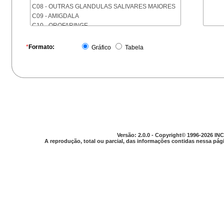
C08 - OUTRAS GLANDULAS SALIVARES MAIORES
C09 - AMIGDALA
C10 - OROFARINGE
C11 - NASOFARINGE
C12 - SEIO PIRIFORME
*
Formato:
Gráfico
Tabela
C13 - HIPOFARINGE
C14 - LOCALIZACOES MAL DEFINIDAS DA FARINGE
C15 - ESOFAGO
C16 - ESTOMAGO
C17 - INTESTINO DELGADO
C18 - COLON
C19 - JUNCAO RETOSSIGMOIDE
C20 - RETO
C21 - ANUS E CANAL ANAL
Versão: 2.0.0 - Copyright© 1996-2026 INC
C22 - FIGADO E VIAS BILIARES INTRA-HEPATICAS
A reprodução, total ou parcial, das informações contidas nessa pági
C23 - VESICULA BILIAR
C24 - OUTRAS PARTES DAS VIAS BILIARES
C25 - PANCREAS
C26 - LOCALIZACOES MAL DEFINIDAS NO
APARELHO DIGESTIVO
C30 - CAVIDADE NASAL E OUVIDO MEDIO
C31 - SEIOS DA FACE
C32 - LARINGE
C33 - TRAQUEIA