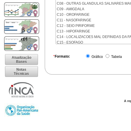
C08 - OUTRAS GLANDULAS SALIVARES MA
C09 - AMIGDALA
C10 - OROFARINGE
C11 - NASOFARINGE
C12 - SEIO PIRIFORME
C13 - HIPOFARINGE
C14 - LOCALIZACOES MAL DEFINIDAS DA F
C15 - ESOFAGO
C16 - ESTOMAGO
C17 - INTESTINO DELGADO
*
Formato:
Gráfico
Tabela
Atualização
C18 - COLON
Bases
C19 - JUNCAO RETOSSIGMOIDE
Notas
C20 - RETO
Técnicas
C21 - ANUS E CANAL ANAL
C22 - FIGADO E VIAS BILIARES INTRA-HEPA
C23 - VESICULA BILIAR
C24 - OUTRAS PARTES DAS VIAS BILIARES
C25 - PANCREAS
A re
C26 - LOCALIZACOES MAL DEFINIDAS NO 
C30 - CAVIDADE NASAL E OUVIDO MEDIO
C31 - SEIOS DA FACE
C32 - LARINGE
C33 - TRAQUEIA