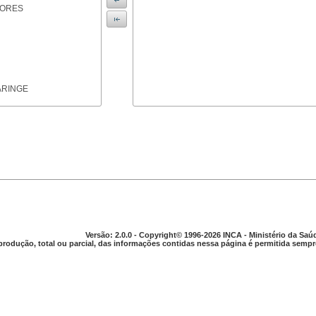
IORES
ARINGE
TICAS
Versão: 2.0.0 - Copyright© 1996-2026 INCA - Ministério da Saú
produção, total ou parcial, das informações contidas nessa página é permitida sempre
APARELHO DIGESTIVO