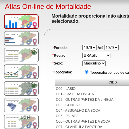
Atlas On-line de Mortalidade
Mortalidade proporcional não ajus
selecionado.
*
Período:
Até
*
Regiao:
*
Sexo:
*
Topografia:
Topografia por tipo de c
CIDS
C00 - LABIO
C01 - BASE DA LINGUA
C02 - OUTRAS PARTES DA LINGUA
C03 - GENGIVA
C04 - ASSOALHO DA BOCA
C05 - PALATO
C06 - OUTRAS PARTES DA BOCA
C07 - GLANDULA PAROTIDA