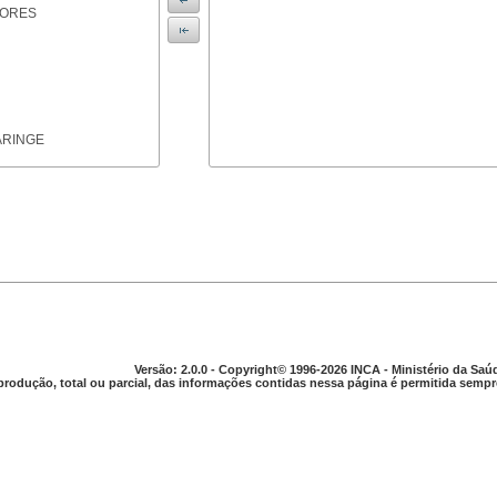
IORES
ARINGE
TICAS
Versão: 2.0.0 - Copyright© 1996-2026 INCA - Ministério da Saú
produção, total ou parcial, das informações contidas nessa página é permitida sempre
APARELHO DIGESTIVO