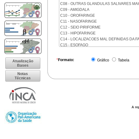
C08 - OUTRAS GLANDULAS SALIVARES MA
C09 - AMIGDALA
C10 - OROFARINGE
C11 - NASOFARINGE
C12 - SEIO PIRIFORME
C13 - HIPOFARINGE
C14 - LOCALIZACOES MAL DEFINIDAS DA F
C15 - ESOFAGO
C16 - ESTOMAGO
C17 - INTESTINO DELGADO
*
Formato:
Gráfico
Tabela
Atualização
C18 - COLON
Bases
C19 - JUNCAO RETOSSIGMOIDE
Notas
C20 - RETO
Técnicas
C21 - ANUS E CANAL ANAL
C22 - FIGADO E VIAS BILIARES INTRA-HEPA
C23 - VESICULA BILIAR
C24 - OUTRAS PARTES DAS VIAS BILIARES
C25 - PANCREAS
A re
C26 - LOCALIZACOES MAL DEFINIDAS NO 
C30 - CAVIDADE NASAL E OUVIDO MEDIO
C31 - SEIOS DA FACE
C32 - LARINGE
C33 - TRAQUEIA