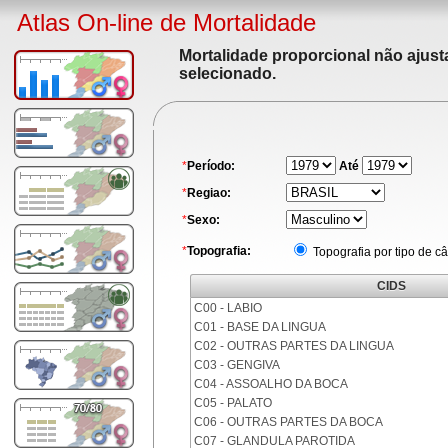
Atlas On-line de Mortalidade
Mortalidade proporcional não ajus
selecionado.
*
Período:
Até
*
Regiao:
*
Sexo:
*
Topografia:
Topografia por tipo de c
CIDS
C00 - LABIO
C01 - BASE DA LINGUA
C02 - OUTRAS PARTES DA LINGUA
C03 - GENGIVA
C04 - ASSOALHO DA BOCA
C05 - PALATO
C06 - OUTRAS PARTES DA BOCA
C07 - GLANDULA PAROTIDA