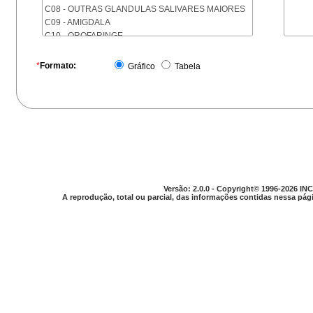
C08 - OUTRAS GLANDULAS SALIVARES MAIORES
C09 - AMIGDALA
C10 - OROFARINGE
C11 - NASOFARINGE
C12 - SEIO PIRIFORME
*
Formato:
Gráfico
Tabela
C13 - HIPOFARINGE
C14 - LOCALIZACOES MAL DEFINIDAS DA FARINGE
C15 - ESOFAGO
C16 - ESTOMAGO
C17 - INTESTINO DELGADO
C18 - COLON
C19 - JUNCAO RETOSSIGMOIDE
C20 - RETO
C21 - ANUS E CANAL ANAL
Versão: 2.0.0 - Copyright© 1996-2026 INC
C22 - FIGADO E VIAS BILIARES INTRA-HEPATICAS
A reprodução, total ou parcial, das informações contidas nessa pági
C23 - VESICULA BILIAR
C24 - OUTRAS PARTES DAS VIAS BILIARES
C25 - PANCREAS
C26 - LOCALIZACOES MAL DEFINIDAS NO
APARELHO DIGESTIVO
C30 - CAVIDADE NASAL E OUVIDO MEDIO
C31 - SEIOS DA FACE
C32 - LARINGE
C33 - TRAQUEIA