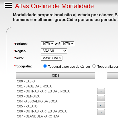
Atlas On-line de Mortalidade
Mortalidade proporcional não ajustada por câncer, 
homens e mulheres, grupoCid e por ano ou período 
*
Período:
Até
*
Regiao:
*
Sexo:
*
Topografia:
Topografia por tipo de câncer
Topografia po
CIDS
C00 - LABIO
C01 - BASE DA LINGUA
C02 - OUTRAS PARTES DA LINGUA
C03 - GENGIVA
C04 - ASSOALHO DA BOCA
C05 - PALATO
C06 - OUTRAS PARTES DA BOCA
C07 - GLANDULA PAROTIDA