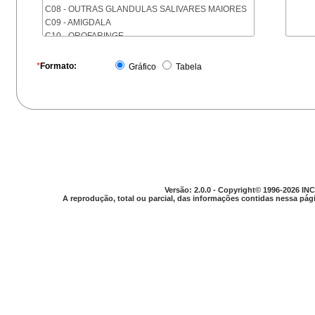
C08 - OUTRAS GLANDULAS SALIVARES MAIORES
C09 - AMIGDALA
C10 - OROFARINGE
C11 - NASOFARINGE
C12 - SEIO PIRIFORME
*
Formato:
Gráfico
Tabela
C13 - HIPOFARINGE
C14 - LOCALIZACOES MAL DEFINIDAS DA FARINGE
C15 - ESOFAGO
C16 - ESTOMAGO
C17 - INTESTINO DELGADO
C18 - COLON
C19 - JUNCAO RETOSSIGMOIDE
C20 - RETO
C21 - ANUS E CANAL ANAL
Versão: 2.0.0 - Copyright© 1996-2026 INC
C22 - FIGADO E VIAS BILIARES INTRA-HEPATICAS
A reprodução, total ou parcial, das informações contidas nessa pági
C23 - VESICULA BILIAR
C24 - OUTRAS PARTES DAS VIAS BILIARES
C25 - PANCREAS
C26 - LOCALIZACOES MAL DEFINIDAS NO
APARELHO DIGESTIVO
C30 - CAVIDADE NASAL E OUVIDO MEDIO
C31 - SEIOS DA FACE
C32 - LARINGE
C33 - TRAQUEIA