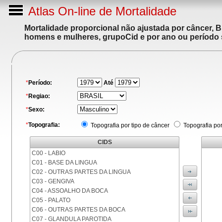
Atlas On-line de Mortalidade
Mortalidade proporcional não ajustada por câncer, 
homens e mulheres, grupoCid e por ano ou período 
*
Período:
Até
*
Regiao:
*
Sexo:
*
Topografia:
Topografia por tipo de câncer
Topografia po
CIDS
C00 - LABIO
C01 - BASE DA LINGUA
C02 - OUTRAS PARTES DA LINGUA
C03 - GENGIVA
C04 - ASSOALHO DA BOCA
C05 - PALATO
C06 - OUTRAS PARTES DA BOCA
C07 - GLANDULA PAROTIDA