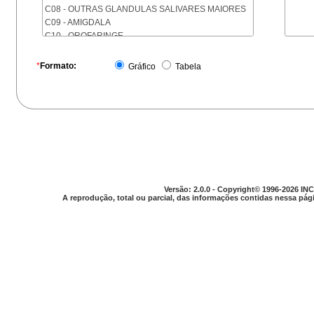
C08 - OUTRAS GLANDULAS SALIVARES MAIORES
C09 - AMIGDALA
C10 - OROFARINGE
C11 - NASOFARINGE
C12 - SEIO PIRIFORME
*
Formato:
Gráfico
Tabela
C13 - HIPOFARINGE
C14 - LOCALIZACOES MAL DEFINIDAS DA FARINGE
C15 - ESOFAGO
C16 - ESTOMAGO
C17 - INTESTINO DELGADO
C18 - COLON
C19 - JUNCAO RETOSSIGMOIDE
C20 - RETO
C21 - ANUS E CANAL ANAL
Versão: 2.0.0 - Copyright© 1996-2026 INC
C22 - FIGADO E VIAS BILIARES INTRA-HEPATICAS
A reprodução, total ou parcial, das informações contidas nessa pági
C23 - VESICULA BILIAR
C24 - OUTRAS PARTES DAS VIAS BILIARES
C25 - PANCREAS
C26 - LOCALIZACOES MAL DEFINIDAS NO
APARELHO DIGESTIVO
C30 - CAVIDADE NASAL E OUVIDO MEDIO
C31 - SEIOS DA FACE
C32 - LARINGE
C33 - TRAQUEIA