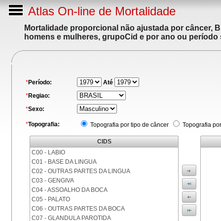
Atlas On-line de Mortalidade
Mortalidade proporcional não ajustada por câncer, 
homens e mulheres, grupoCid e por ano ou período 
*
Período:
Até
*
Regiao:
*
Sexo:
*
Topografia:
Topografia por tipo de câncer
Topografia po
CIDS
C00 - LABIO
C01 - BASE DA LINGUA
C02 - OUTRAS PARTES DA LINGUA
C03 - GENGIVA
C04 - ASSOALHO DA BOCA
C05 - PALATO
C06 - OUTRAS PARTES DA BOCA
C07 - GLANDULA PAROTIDA