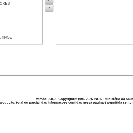
IORES
ARINGE
TICAS
Versão: 2.0.0 - Copyright© 1996-2026 INCA - Ministério da Saú
produção, total ou parcial, das informações contidas nessa página é permitida sempre
APARELHO DIGESTIVO