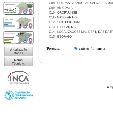
C08 - OUTRAS GLANDULAS SALIVARES MA
C09 - AMIGDALA
C10 - OROFARINGE
C11 - NASOFARINGE
C12 - SEIO PIRIFORME
C13 - HIPOFARINGE
C14 - LOCALIZACOES MAL DEFINIDAS DA F
C15 - ESOFAGO
C16 - ESTOMAGO
C17 - INTESTINO DELGADO
*
Formato:
Gráfico
Tabela
Atualização
C18 - COLON
Bases
C19 - JUNCAO RETOSSIGMOIDE
Notas
C20 - RETO
Técnicas
C21 - ANUS E CANAL ANAL
C22 - FIGADO E VIAS BILIARES INTRA-HEPA
C23 - VESICULA BILIAR
C24 - OUTRAS PARTES DAS VIAS BILIARES
C25 - PANCREAS
A re
C26 - LOCALIZACOES MAL DEFINIDAS NO 
C30 - CAVIDADE NASAL E OUVIDO MEDIO
C31 - SEIOS DA FACE
C32 - LARINGE
C33 - TRAQUEIA