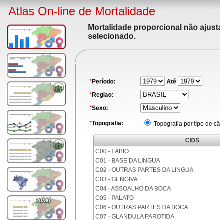
Atlas On-line de Mortalidade
Mortalidade proporcional não ajus
selecionado.
*
Período:
Até
*
Regiao:
*
Sexo:
*
Topografia:
Topografia por tipo de c
CIDS
C00 - LABIO
C01 - BASE DA LINGUA
C02 - OUTRAS PARTES DA LINGUA
C03 - GENGIVA
C04 - ASSOALHO DA BOCA
C05 - PALATO
C06 - OUTRAS PARTES DA BOCA
C07 - GLANDULA PAROTIDA