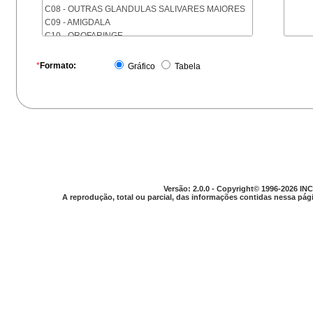
C08 - OUTRAS GLANDULAS SALIVARES MAIORES
C09 - AMIGDALA
C10 - OROFARINGE
C11 - NASOFARINGE
C12 - SEIO PIRIFORME
*
Formato:
Gráfico
Tabela
C13 - HIPOFARINGE
C14 - LOCALIZACOES MAL DEFINIDAS DA FARINGE
C15 - ESOFAGO
C16 - ESTOMAGO
C17 - INTESTINO DELGADO
C18 - COLON
C19 - JUNCAO RETOSSIGMOIDE
C20 - RETO
C21 - ANUS E CANAL ANAL
Versão: 2.0.0 - Copyright© 1996-2026 INC
C22 - FIGADO E VIAS BILIARES INTRA-HEPATICAS
A reprodução, total ou parcial, das informações contidas nessa pági
C23 - VESICULA BILIAR
C24 - OUTRAS PARTES DAS VIAS BILIARES
C25 - PANCREAS
C26 - LOCALIZACOES MAL DEFINIDAS NO
APARELHO DIGESTIVO
C30 - CAVIDADE NASAL E OUVIDO MEDIO
C31 - SEIOS DA FACE
C32 - LARINGE
C33 - TRAQUEIA