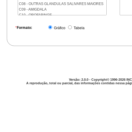
C08 - OUTRAS GLANDULAS SALIVARES MAIORES
C09 - AMIGDALA
C10 - OROFARINGE
C11 - NASOFARINGE
C12 - SEIO PIRIFORME
*
Formato:
Gráfico
Tabela
C13 - HIPOFARINGE
C14 - LOCALIZACOES MAL DEFINIDAS DA FARINGE
C15 - ESOFAGO
C16 - ESTOMAGO
C17 - INTESTINO DELGADO
C18 - COLON
C19 - JUNCAO RETOSSIGMOIDE
C20 - RETO
C21 - ANUS E CANAL ANAL
Versão: 2.0.0 - Copyright© 1996-2026 INC
C22 - FIGADO E VIAS BILIARES INTRA-HEPATICAS
A reprodução, total ou parcial, das informações contidas nessa pági
C23 - VESICULA BILIAR
C24 - OUTRAS PARTES DAS VIAS BILIARES
C25 - PANCREAS
C26 - LOCALIZACOES MAL DEFINIDAS NO
APARELHO DIGESTIVO
C30 - CAVIDADE NASAL E OUVIDO MEDIO
C31 - SEIOS DA FACE
C32 - LARINGE
C33 - TRAQUEIA