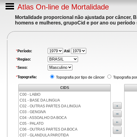
Atlas On-line de Mortalidade
Mortalidade proporcional não ajustada por câncer, 
homens e mulheres, grupoCid e por ano ou período 
*
Período:
Até
*
Regiao:
*
Sexo:
*
Topografia:
Topografia por tipo de câncer
Topografia po
CIDS
C00 - LABIO
C01 - BASE DA LINGUA
C02 - OUTRAS PARTES DA LINGUA
C03 - GENGIVA
C04 - ASSOALHO DA BOCA
C05 - PALATO
C06 - OUTRAS PARTES DA BOCA
C07 - GLANDULA PAROTIDA