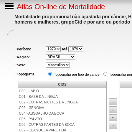
Atlas On-line de Mortalidade
Mortalidade proporcional não ajustada por câncer, 
homens e mulheres, grupoCid e por ano ou período 
*
Período:
Até
*
Regiao:
*
Sexo:
*
Topografia:
Topografia por tipo de câncer
Topografia po
CIDS
C00 - LABIO
C01 - BASE DA LINGUA
C02 - OUTRAS PARTES DA LINGUA
C03 - GENGIVA
C04 - ASSOALHO DA BOCA
C05 - PALATO
C06 - OUTRAS PARTES DA BOCA
C07 - GLANDULA PAROTIDA