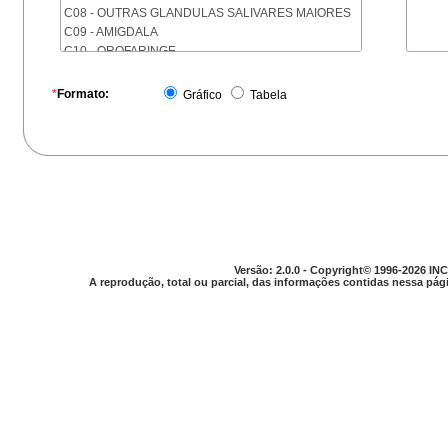
C08 - OUTRAS GLANDULAS SALIVARES MAIORES
C09 - AMIGDALA
C10 - OROFARINGE
C11 - NASOFARINGE
C12 - SEIO PIRIFORME
*
Formato:
Gráfico
Tabela
C13 - HIPOFARINGE
C14 - LOCALIZACOES MAL DEFINIDAS DA FARINGE
C15 - ESOFAGO
C16 - ESTOMAGO
C17 - INTESTINO DELGADO
C18 - COLON
C19 - JUNCAO RETOSSIGMOIDE
C20 - RETO
C21 - ANUS E CANAL ANAL
Versão: 2.0.0 - Copyright© 1996-2026 INC
C22 - FIGADO E VIAS BILIARES INTRA-HEPATICAS
A reprodução, total ou parcial, das informações contidas nessa pági
C23 - VESICULA BILIAR
C24 - OUTRAS PARTES DAS VIAS BILIARES
C25 - PANCREAS
C26 - LOCALIZACOES MAL DEFINIDAS NO
APARELHO DIGESTIVO
C30 - CAVIDADE NASAL E OUVIDO MEDIO
C31 - SEIOS DA FACE
C32 - LARINGE
C33 - TRAQUEIA