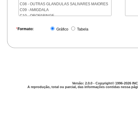
C08 - OUTRAS GLANDULAS SALIVARES MAIORES
C09 - AMIGDALA
C10 - OROFARINGE
C11 - NASOFARINGE
C12 - SEIO PIRIFORME
*
Formato:
Gráfico
Tabela
C13 - HIPOFARINGE
C14 - LOCALIZACOES MAL DEFINIDAS DA FARINGE
C15 - ESOFAGO
C16 - ESTOMAGO
C17 - INTESTINO DELGADO
C18 - COLON
C19 - JUNCAO RETOSSIGMOIDE
C20 - RETO
C21 - ANUS E CANAL ANAL
Versão: 2.0.0 - Copyright© 1996-2026 INC
C22 - FIGADO E VIAS BILIARES INTRA-HEPATICAS
A reprodução, total ou parcial, das informações contidas nessa pági
C23 - VESICULA BILIAR
C24 - OUTRAS PARTES DAS VIAS BILIARES
C25 - PANCREAS
C26 - LOCALIZACOES MAL DEFINIDAS NO
APARELHO DIGESTIVO
C30 - CAVIDADE NASAL E OUVIDO MEDIO
C31 - SEIOS DA FACE
C32 - LARINGE
C33 - TRAQUEIA