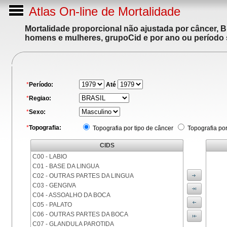
Atlas On-line de Mortalidade
Mortalidade proporcional não ajustada por câncer, 
homens e mulheres, grupoCid e por ano ou período 
*
Período:
Até
*
Regiao:
*
Sexo:
*
Topografia:
Topografia por tipo de câncer
Topografia po
CIDS
C00 - LABIO
C01 - BASE DA LINGUA
C02 - OUTRAS PARTES DA LINGUA
C03 - GENGIVA
C04 - ASSOALHO DA BOCA
C05 - PALATO
C06 - OUTRAS PARTES DA BOCA
C07 - GLANDULA PAROTIDA