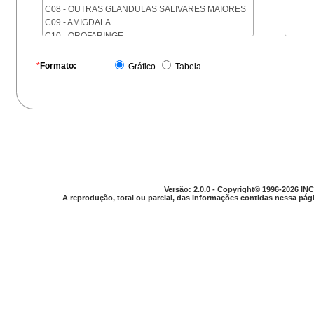
C08 - OUTRAS GLANDULAS SALIVARES MAIORES
C09 - AMIGDALA
C10 - OROFARINGE
C11 - NASOFARINGE
C12 - SEIO PIRIFORME
*
Formato:
Gráfico
Tabela
C13 - HIPOFARINGE
C14 - LOCALIZACOES MAL DEFINIDAS DA FARINGE
C15 - ESOFAGO
C16 - ESTOMAGO
C17 - INTESTINO DELGADO
C18 - COLON
C19 - JUNCAO RETOSSIGMOIDE
C20 - RETO
C21 - ANUS E CANAL ANAL
Versão: 2.0.0 - Copyright© 1996-2026 INC
C22 - FIGADO E VIAS BILIARES INTRA-HEPATICAS
A reprodução, total ou parcial, das informações contidas nessa pági
C23 - VESICULA BILIAR
C24 - OUTRAS PARTES DAS VIAS BILIARES
C25 - PANCREAS
C26 - LOCALIZACOES MAL DEFINIDAS NO
APARELHO DIGESTIVO
C30 - CAVIDADE NASAL E OUVIDO MEDIO
C31 - SEIOS DA FACE
C32 - LARINGE
C33 - TRAQUEIA