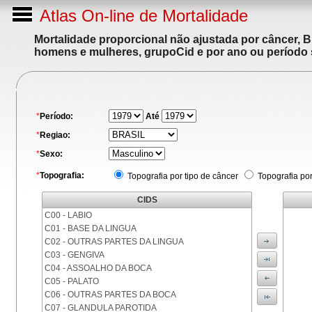
Atlas On-line de Mortalidade
Mortalidade proporcional não ajustada por câncer, 
homens e mulheres, grupoCid e por ano ou período 
*
Período:
Até
*
Regiao:
*
Sexo:
*
Topografia:
Topografia por tipo de câncer
Topografia po
CIDS
C00 - LABIO
C01 - BASE DA LINGUA
C02 - OUTRAS PARTES DA LINGUA
C03 - GENGIVA
C04 - ASSOALHO DA BOCA
C05 - PALATO
C06 - OUTRAS PARTES DA BOCA
C07 - GLANDULA PAROTIDA