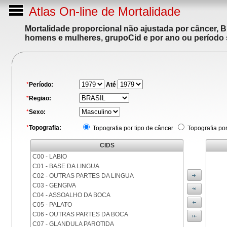
Atlas On-line de Mortalidade
Mortalidade proporcional não ajustada por câncer, 
homens e mulheres, grupoCid e por ano ou período 
*
Período:
Até
*
Regiao:
*
Sexo:
*
Topografia:
Topografia por tipo de câncer
Topografia po
CIDS
C00 - LABIO
C01 - BASE DA LINGUA
C02 - OUTRAS PARTES DA LINGUA
C03 - GENGIVA
C04 - ASSOALHO DA BOCA
C05 - PALATO
C06 - OUTRAS PARTES DA BOCA
C07 - GLANDULA PAROTIDA