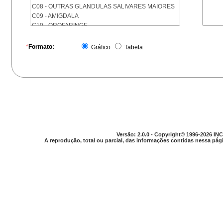
C08 - OUTRAS GLANDULAS SALIVARES MAIORES
C09 - AMIGDALA
C10 - OROFARINGE
C11 - NASOFARINGE
C12 - SEIO PIRIFORME
*
Formato:
Gráfico
Tabela
C13 - HIPOFARINGE
C14 - LOCALIZACOES MAL DEFINIDAS DA FARINGE
C15 - ESOFAGO
C16 - ESTOMAGO
C17 - INTESTINO DELGADO
C18 - COLON
C19 - JUNCAO RETOSSIGMOIDE
C20 - RETO
C21 - ANUS E CANAL ANAL
Versão: 2.0.0 - Copyright© 1996-2026 INC
C22 - FIGADO E VIAS BILIARES INTRA-HEPATICAS
A reprodução, total ou parcial, das informações contidas nessa pági
C23 - VESICULA BILIAR
C24 - OUTRAS PARTES DAS VIAS BILIARES
C25 - PANCREAS
C26 - LOCALIZACOES MAL DEFINIDAS NO
APARELHO DIGESTIVO
C30 - CAVIDADE NASAL E OUVIDO MEDIO
C31 - SEIOS DA FACE
C32 - LARINGE
C33 - TRAQUEIA