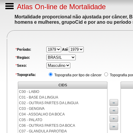
Atlas On-line de Mortalidade
Mortalidade proporcional não ajustada por câncer, 
homens e mulheres, grupoCid e por ano ou período 
*
Período:
Até
*
Regiao:
*
Sexo:
*
Topografia:
Topografia por tipo de câncer
Topografia po
CIDS
C00 - LABIO
C01 - BASE DA LINGUA
C02 - OUTRAS PARTES DA LINGUA
C03 - GENGIVA
C04 - ASSOALHO DA BOCA
C05 - PALATO
C06 - OUTRAS PARTES DA BOCA
C07 - GLANDULA PAROTIDA