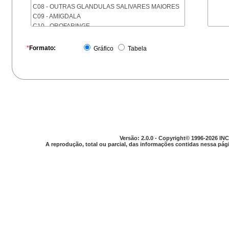
C08 - OUTRAS GLANDULAS SALIVARES MAIORES
C09 - AMIGDALA
C10 - OROFARINGE
C11 - NASOFARINGE
C12 - SEIO PIRIFORME
*
Formato:
Gráfico
Tabela
C13 - HIPOFARINGE
C14 - LOCALIZACOES MAL DEFINIDAS DA FARINGE
C15 - ESOFAGO
C16 - ESTOMAGO
C17 - INTESTINO DELGADO
C18 - COLON
C19 - JUNCAO RETOSSIGMOIDE
C20 - RETO
C21 - ANUS E CANAL ANAL
Versão: 2.0.0 - Copyright© 1996-2026 INC
C22 - FIGADO E VIAS BILIARES INTRA-HEPATICAS
A reprodução, total ou parcial, das informações contidas nessa pági
C23 - VESICULA BILIAR
C24 - OUTRAS PARTES DAS VIAS BILIARES
C25 - PANCREAS
C26 - LOCALIZACOES MAL DEFINIDAS NO
APARELHO DIGESTIVO
C30 - CAVIDADE NASAL E OUVIDO MEDIO
C31 - SEIOS DA FACE
C32 - LARINGE
C33 - TRAQUEIA