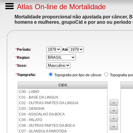
Atlas On-line de Mortalidade
Mortalidade proporcional não ajustada por câncer, 
homens e mulheres, grupoCid e por ano ou período 
*
Período:
Até
*
Regiao:
*
Sexo:
*
Topografia:
Topografia por tipo de câncer
Topografia po
CIDS
C00 - LABIO
C01 - BASE DA LINGUA
C02 - OUTRAS PARTES DA LINGUA
C03 - GENGIVA
C04 - ASSOALHO DA BOCA
C05 - PALATO
C06 - OUTRAS PARTES DA BOCA
C07 - GLANDULA PAROTIDA