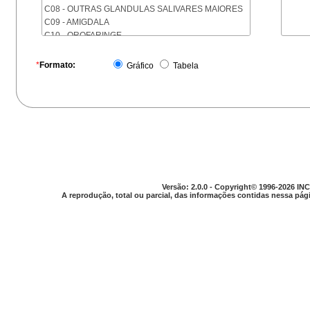
C08 - OUTRAS GLANDULAS SALIVARES MAIORES
C09 - AMIGDALA
C10 - OROFARINGE
C11 - NASOFARINGE
C12 - SEIO PIRIFORME
*
Formato:
Gráfico
Tabela
C13 - HIPOFARINGE
C14 - LOCALIZACOES MAL DEFINIDAS DA FARINGE
C15 - ESOFAGO
C16 - ESTOMAGO
C17 - INTESTINO DELGADO
C18 - COLON
C19 - JUNCAO RETOSSIGMOIDE
C20 - RETO
C21 - ANUS E CANAL ANAL
Versão: 2.0.0 - Copyright© 1996-2026 INC
C22 - FIGADO E VIAS BILIARES INTRA-HEPATICAS
A reprodução, total ou parcial, das informações contidas nessa pági
C23 - VESICULA BILIAR
C24 - OUTRAS PARTES DAS VIAS BILIARES
C25 - PANCREAS
C26 - LOCALIZACOES MAL DEFINIDAS NO
APARELHO DIGESTIVO
C30 - CAVIDADE NASAL E OUVIDO MEDIO
C31 - SEIOS DA FACE
C32 - LARINGE
C33 - TRAQUEIA