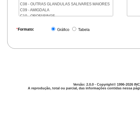
C08 - OUTRAS GLANDULAS SALIVARES MAIORES
C09 - AMIGDALA
C10 - OROFARINGE
C11 - NASOFARINGE
C12 - SEIO PIRIFORME
*
Formato:
Gráfico
Tabela
C13 - HIPOFARINGE
C14 - LOCALIZACOES MAL DEFINIDAS DA FARINGE
C15 - ESOFAGO
C16 - ESTOMAGO
C17 - INTESTINO DELGADO
C18 - COLON
C19 - JUNCAO RETOSSIGMOIDE
C20 - RETO
C21 - ANUS E CANAL ANAL
Versão: 2.0.0 - Copyright© 1996-2026 INC
C22 - FIGADO E VIAS BILIARES INTRA-HEPATICAS
A reprodução, total ou parcial, das informações contidas nessa pági
C23 - VESICULA BILIAR
C24 - OUTRAS PARTES DAS VIAS BILIARES
C25 - PANCREAS
C26 - LOCALIZACOES MAL DEFINIDAS NO
APARELHO DIGESTIVO
C30 - CAVIDADE NASAL E OUVIDO MEDIO
C31 - SEIOS DA FACE
C32 - LARINGE
C33 - TRAQUEIA