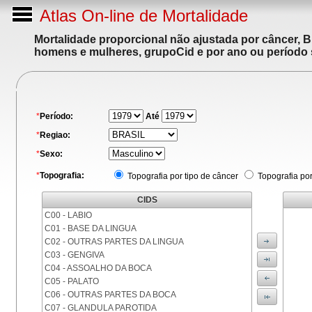
Atlas On-line de Mortalidade
Mortalidade proporcional não ajustada por câncer, 
homens e mulheres, grupoCid e por ano ou período 
*
Período:
Até
*
Regiao:
*
Sexo:
*
Topografia:
Topografia por tipo de câncer
Topografia po
CIDS
C00 - LABIO
C01 - BASE DA LINGUA
C02 - OUTRAS PARTES DA LINGUA
C03 - GENGIVA
C04 - ASSOALHO DA BOCA
C05 - PALATO
C06 - OUTRAS PARTES DA BOCA
C07 - GLANDULA PAROTIDA