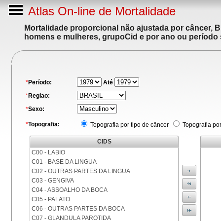
Atlas On-line de Mortalidade
Mortalidade proporcional não ajustada por câncer, 
homens e mulheres, grupoCid e por ano ou período 
*
Período:
Até
*
Regiao:
*
Sexo:
*
Topografia:
Topografia por tipo de câncer
Topografia po
CIDS
C00 - LABIO
C01 - BASE DA LINGUA
C02 - OUTRAS PARTES DA LINGUA
C03 - GENGIVA
C04 - ASSOALHO DA BOCA
C05 - PALATO
C06 - OUTRAS PARTES DA BOCA
C07 - GLANDULA PAROTIDA