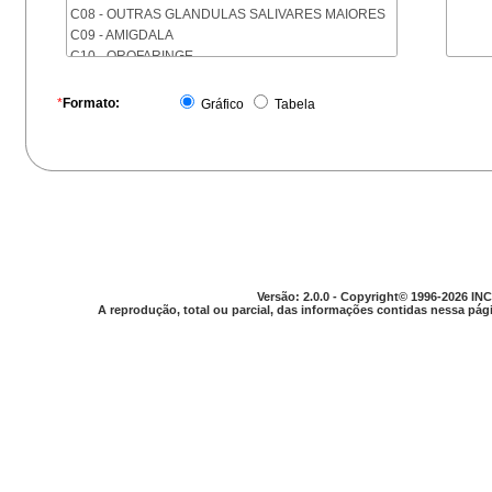
C08 - OUTRAS GLANDULAS SALIVARES MAIORES
C09 - AMIGDALA
C10 - OROFARINGE
C11 - NASOFARINGE
C12 - SEIO PIRIFORME
*
Formato:
Gráfico
Tabela
C13 - HIPOFARINGE
C14 - LOCALIZACOES MAL DEFINIDAS DA FARINGE
C15 - ESOFAGO
C16 - ESTOMAGO
C17 - INTESTINO DELGADO
C18 - COLON
C19 - JUNCAO RETOSSIGMOIDE
C20 - RETO
C21 - ANUS E CANAL ANAL
Versão: 2.0.0 - Copyright© 1996-2026 INC
C22 - FIGADO E VIAS BILIARES INTRA-HEPATICAS
A reprodução, total ou parcial, das informações contidas nessa pági
C23 - VESICULA BILIAR
C24 - OUTRAS PARTES DAS VIAS BILIARES
C25 - PANCREAS
C26 - LOCALIZACOES MAL DEFINIDAS NO
APARELHO DIGESTIVO
C30 - CAVIDADE NASAL E OUVIDO MEDIO
C31 - SEIOS DA FACE
C32 - LARINGE
C33 - TRAQUEIA