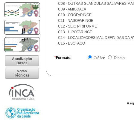
C08 - OUTRAS GLANDULAS SALIVARES MA
C09 - AMIGDALA
C10 - OROFARINGE
C11 - NASOFARINGE
C12 - SEIO PIRIFORME
C13 - HIPOFARINGE
C14 - LOCALIZACOES MAL DEFINIDAS DA F
C15 - ESOFAGO
C16 - ESTOMAGO
C17 - INTESTINO DELGADO
*
Formato:
Gráfico
Tabela
Atualização
C18 - COLON
Bases
C19 - JUNCAO RETOSSIGMOIDE
Notas
C20 - RETO
Técnicas
C21 - ANUS E CANAL ANAL
C22 - FIGADO E VIAS BILIARES INTRA-HEPA
C23 - VESICULA BILIAR
C24 - OUTRAS PARTES DAS VIAS BILIARES
C25 - PANCREAS
A re
C26 - LOCALIZACOES MAL DEFINIDAS NO 
C30 - CAVIDADE NASAL E OUVIDO MEDIO
C31 - SEIOS DA FACE
C32 - LARINGE
C33 - TRAQUEIA