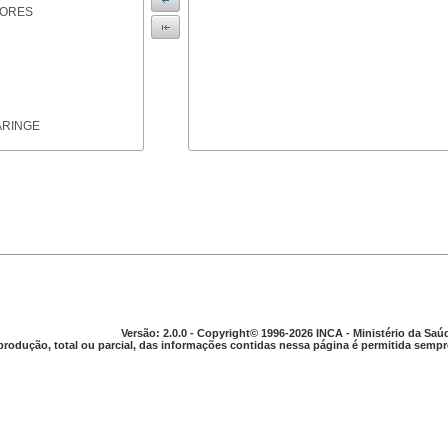
IORES
ARINGE
TICAS
Versão: 2.0.0 - Copyright© 1996-2026 INCA - Ministério da Saú
produção, total ou parcial, das informações contidas nessa página é permitida sempre
APARELHO DIGESTIVO