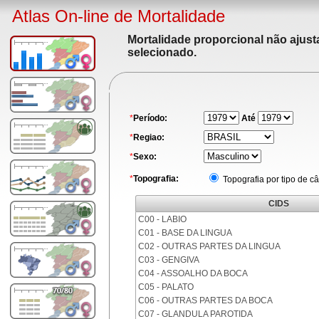
Atlas On-line de Mortalidade
Mortalidade proporcional não ajus
selecionado.
*
Período:
Até
*
Regiao:
*
Sexo:
*
Topografia:
Topografia por tipo de c
CIDS
C00 - LABIO
C01 - BASE DA LINGUA
C02 - OUTRAS PARTES DA LINGUA
C03 - GENGIVA
C04 - ASSOALHO DA BOCA
C05 - PALATO
C06 - OUTRAS PARTES DA BOCA
C07 - GLANDULA PAROTIDA