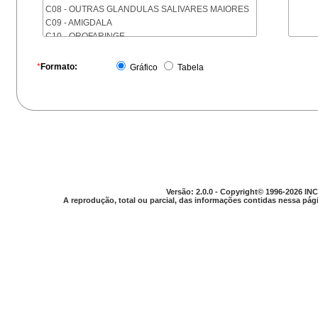
C08 - OUTRAS GLANDULAS SALIVARES MAIORES
C09 - AMIGDALA
C10 - OROFARINGE
C11 - NASOFARINGE
C12 - SEIO PIRIFORME
*
Formato:
Gráfico
Tabela
C13 - HIPOFARINGE
C14 - LOCALIZACOES MAL DEFINIDAS DA FARINGE
C15 - ESOFAGO
C16 - ESTOMAGO
C17 - INTESTINO DELGADO
C18 - COLON
C19 - JUNCAO RETOSSIGMOIDE
C20 - RETO
C21 - ANUS E CANAL ANAL
Versão: 2.0.0 - Copyright© 1996-2026 INC
C22 - FIGADO E VIAS BILIARES INTRA-HEPATICAS
A reprodução, total ou parcial, das informações contidas nessa pági
C23 - VESICULA BILIAR
C24 - OUTRAS PARTES DAS VIAS BILIARES
C25 - PANCREAS
C26 - LOCALIZACOES MAL DEFINIDAS NO
APARELHO DIGESTIVO
C30 - CAVIDADE NASAL E OUVIDO MEDIO
C31 - SEIOS DA FACE
C32 - LARINGE
C33 - TRAQUEIA