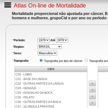
Atlas On-line de Mortalidade
Mortalidade proporcional não ajustada por câncer, 
homens e mulheres, grupoCid e por ano ou período 
*
Período:
Até
*
Regiao:
*
Sexo:
*
Topografia:
Topografia por tipo de câncer
Topografia po
CIDS
C00 - LABIO
C01 - BASE DA LINGUA
C02 - OUTRAS PARTES DA LINGUA
C03 - GENGIVA
C04 - ASSOALHO DA BOCA
C05 - PALATO
C06 - OUTRAS PARTES DA BOCA
C07 - GLANDULA PAROTIDA