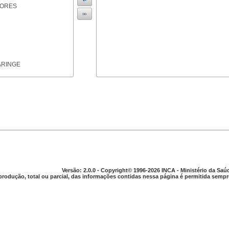
IORES
ARINGE
TICAS
Versão: 2.0.0 - Copyright© 1996-2026 INCA - Ministério da Saú
produção, total ou parcial, das informações contidas nessa página é permitida sempre
APARELHO DIGESTIVO