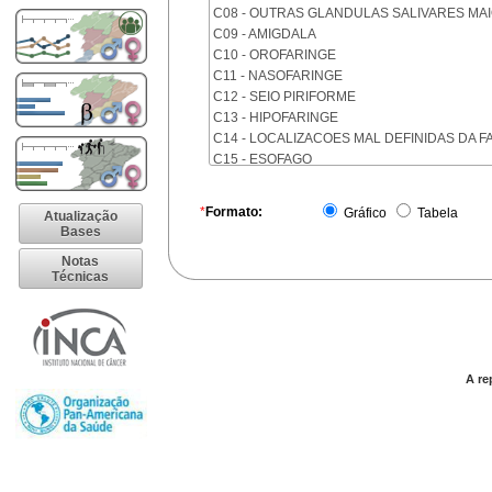
C08 - OUTRAS GLANDULAS SALIVARES MA
C09 - AMIGDALA
C10 - OROFARINGE
C11 - NASOFARINGE
C12 - SEIO PIRIFORME
C13 - HIPOFARINGE
C14 - LOCALIZACOES MAL DEFINIDAS DA F
C15 - ESOFAGO
C16 - ESTOMAGO
C17 - INTESTINO DELGADO
*
Formato:
Gráfico
Tabela
Atualização
C18 - COLON
Bases
C19 - JUNCAO RETOSSIGMOIDE
Notas
C20 - RETO
Técnicas
C21 - ANUS E CANAL ANAL
C22 - FIGADO E VIAS BILIARES INTRA-HEPA
C23 - VESICULA BILIAR
C24 - OUTRAS PARTES DAS VIAS BILIARES
C25 - PANCREAS
A re
C26 - LOCALIZACOES MAL DEFINIDAS NO 
C30 - CAVIDADE NASAL E OUVIDO MEDIO
C31 - SEIOS DA FACE
C32 - LARINGE
C33 - TRAQUEIA