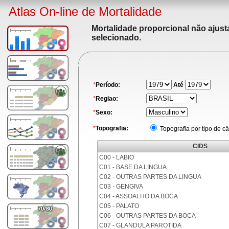
Atlas On-line de Mortalidade
Mortalidade proporcional não ajus
selecionado.
*
Período:
Até
*
Regiao:
*
Sexo:
*
Topografia:
Topografia por tipo de c
CIDS
C00 - LABIO
C01 - BASE DA LINGUA
C02 - OUTRAS PARTES DA LINGUA
C03 - GENGIVA
C04 - ASSOALHO DA BOCA
C05 - PALATO
C06 - OUTRAS PARTES DA BOCA
C07 - GLANDULA PAROTIDA