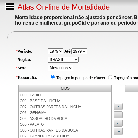
Atlas On-line de Mortalidade
Mortalidade proporcional não ajustada por câncer, 
homens e mulheres, grupoCid e por ano ou período 
*
Período:
Até
*
Regiao:
*
Sexo:
*
Topografia:
Topografia por tipo de câncer
Topografia po
CIDS
C00 - LABIO
C01 - BASE DA LINGUA
C02 - OUTRAS PARTES DA LINGUA
C03 - GENGIVA
C04 - ASSOALHO DA BOCA
C05 - PALATO
C06 - OUTRAS PARTES DA BOCA
C07 - GLANDULA PAROTIDA