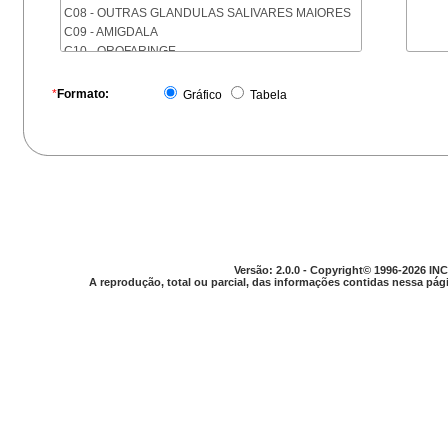
C08 - OUTRAS GLANDULAS SALIVARES MAIORES
C09 - AMIGDALA
C10 - OROFARINGE
C11 - NASOFARINGE
C12 - SEIO PIRIFORME
*
Formato:
Gráfico
Tabela
C13 - HIPOFARINGE
C14 - LOCALIZACOES MAL DEFINIDAS DA FARINGE
C15 - ESOFAGO
C16 - ESTOMAGO
C17 - INTESTINO DELGADO
C18 - COLON
C19 - JUNCAO RETOSSIGMOIDE
C20 - RETO
C21 - ANUS E CANAL ANAL
Versão: 2.0.0 - Copyright© 1996-2026 INC
C22 - FIGADO E VIAS BILIARES INTRA-HEPATICAS
A reprodução, total ou parcial, das informações contidas nessa pági
C23 - VESICULA BILIAR
C24 - OUTRAS PARTES DAS VIAS BILIARES
C25 - PANCREAS
C26 - LOCALIZACOES MAL DEFINIDAS NO
APARELHO DIGESTIVO
C30 - CAVIDADE NASAL E OUVIDO MEDIO
C31 - SEIOS DA FACE
C32 - LARINGE
C33 - TRAQUEIA