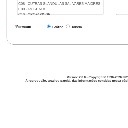
C08 - OUTRAS GLANDULAS SALIVARES MAIORES
C09 - AMIGDALA
C10 - OROFARINGE
C11 - NASOFARINGE
C12 - SEIO PIRIFORME
*
Formato:
Gráfico
Tabela
C13 - HIPOFARINGE
C14 - LOCALIZACOES MAL DEFINIDAS DA FARINGE
C15 - ESOFAGO
C16 - ESTOMAGO
C17 - INTESTINO DELGADO
C18 - COLON
C19 - JUNCAO RETOSSIGMOIDE
C20 - RETO
C21 - ANUS E CANAL ANAL
Versão: 2.0.0 - Copyright© 1996-2026 INC
C22 - FIGADO E VIAS BILIARES INTRA-HEPATICAS
A reprodução, total ou parcial, das informações contidas nessa pági
C23 - VESICULA BILIAR
C24 - OUTRAS PARTES DAS VIAS BILIARES
C25 - PANCREAS
C26 - LOCALIZACOES MAL DEFINIDAS NO
APARELHO DIGESTIVO
C30 - CAVIDADE NASAL E OUVIDO MEDIO
C31 - SEIOS DA FACE
C32 - LARINGE
C33 - TRAQUEIA