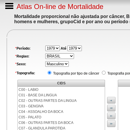
Atlas On-line de Mortalidade
Mortalidade proporcional não ajustada por câncer, 
homens e mulheres, grupoCid e por ano ou período 
*
Período:
Até
*
Regiao:
*
Sexo:
*
Topografia:
Topografia por tipo de câncer
Topografia po
CIDS
C00 - LABIO
C01 - BASE DA LINGUA
C02 - OUTRAS PARTES DA LINGUA
C03 - GENGIVA
C04 - ASSOALHO DA BOCA
C05 - PALATO
C06 - OUTRAS PARTES DA BOCA
C07 - GLANDULA PAROTIDA