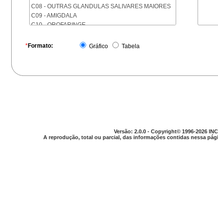
C08 - OUTRAS GLANDULAS SALIVARES MAIORES
C09 - AMIGDALA
C10 - OROFARINGE
C11 - NASOFARINGE
C12 - SEIO PIRIFORME
*
Formato:
Gráfico
Tabela
C13 - HIPOFARINGE
C14 - LOCALIZACOES MAL DEFINIDAS DA FARINGE
C15 - ESOFAGO
C16 - ESTOMAGO
C17 - INTESTINO DELGADO
C18 - COLON
C19 - JUNCAO RETOSSIGMOIDE
C20 - RETO
C21 - ANUS E CANAL ANAL
Versão: 2.0.0 - Copyright© 1996-2026 INC
C22 - FIGADO E VIAS BILIARES INTRA-HEPATICAS
A reprodução, total ou parcial, das informações contidas nessa pági
C23 - VESICULA BILIAR
C24 - OUTRAS PARTES DAS VIAS BILIARES
C25 - PANCREAS
C26 - LOCALIZACOES MAL DEFINIDAS NO
APARELHO DIGESTIVO
C30 - CAVIDADE NASAL E OUVIDO MEDIO
C31 - SEIOS DA FACE
C32 - LARINGE
C33 - TRAQUEIA