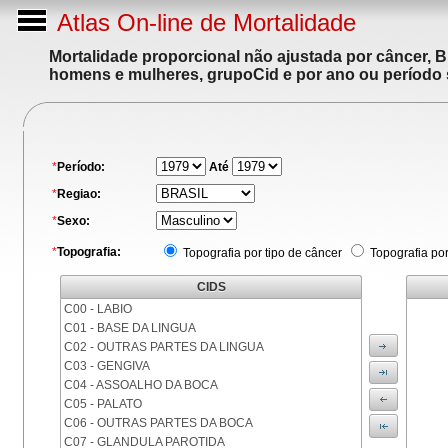
Atlas On-line de Mortalidade
Mortalidade proporcional não ajustada por câncer, 
homens e mulheres, grupoCid e por ano ou período 
*
Período:
Até
*
Regiao:
*
Sexo:
*
Topografia:
Topografia por tipo de câncer
Topografia po
CIDS
C00 - LABIO
C01 - BASE DA LINGUA
C02 - OUTRAS PARTES DA LINGUA
C03 - GENGIVA
C04 - ASSOALHO DA BOCA
C05 - PALATO
C06 - OUTRAS PARTES DA BOCA
C07 - GLANDULA PAROTIDA