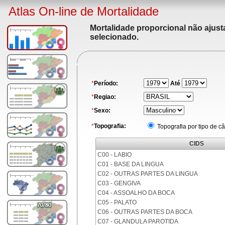
Atlas On-line de Mortalidade
Mortalidade proporcional não ajus
selecionado.
*
Período:
Até
*
Regiao:
*
Sexo:
*
Topografia:
Topografia por tipo de c
CIDS
C00 - LABIO
C01 - BASE DA LINGUA
C02 - OUTRAS PARTES DA LINGUA
C03 - GENGIVA
C04 - ASSOALHO DA BOCA
C05 - PALATO
C06 - OUTRAS PARTES DA BOCA
C07 - GLANDULA PAROTIDA