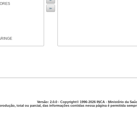
IORES
ARINGE
TICAS
Versão: 2.0.0 - Copyright© 1996-2026 INCA - Ministério da Saú
produção, total ou parcial, das informações contidas nessa página é permitida sempre
APARELHO DIGESTIVO