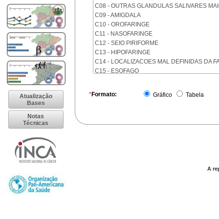
C08 - OUTRAS GLANDULAS SALIVARES MA
C09 - AMIGDALA
C10 - OROFARINGE
C11 - NASOFARINGE
C12 - SEIO PIRIFORME
C13 - HIPOFARINGE
C14 - LOCALIZACOES MAL DEFINIDAS DA F
C15 - ESOFAGO
C16 - ESTOMAGO
C17 - INTESTINO DELGADO
*
Formato:
Gráfico
Tabela
Atualização
C18 - COLON
Bases
C19 - JUNCAO RETOSSIGMOIDE
Notas
C20 - RETO
Técnicas
C21 - ANUS E CANAL ANAL
C22 - FIGADO E VIAS BILIARES INTRA-HEPA
C23 - VESICULA BILIAR
C24 - OUTRAS PARTES DAS VIAS BILIARES
C25 - PANCREAS
A re
C26 - LOCALIZACOES MAL DEFINIDAS NO 
C30 - CAVIDADE NASAL E OUVIDO MEDIO
C31 - SEIOS DA FACE
C32 - LARINGE
C33 - TRAQUEIA