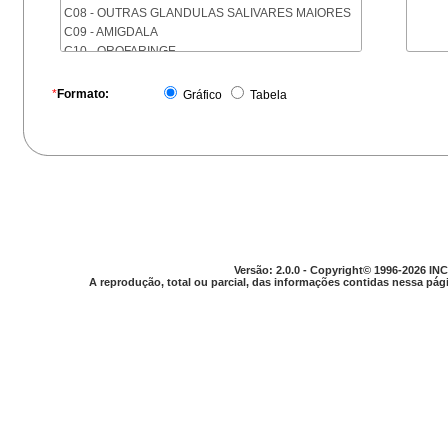
C08 - OUTRAS GLANDULAS SALIVARES MAIORES
C09 - AMIGDALA
C10 - OROFARINGE
C11 - NASOFARINGE
C12 - SEIO PIRIFORME
*
Formato:
Gráfico
Tabela
C13 - HIPOFARINGE
C14 - LOCALIZACOES MAL DEFINIDAS DA FARINGE
C15 - ESOFAGO
C16 - ESTOMAGO
C17 - INTESTINO DELGADO
C18 - COLON
C19 - JUNCAO RETOSSIGMOIDE
C20 - RETO
C21 - ANUS E CANAL ANAL
Versão: 2.0.0 - Copyright© 1996-2026 INC
C22 - FIGADO E VIAS BILIARES INTRA-HEPATICAS
A reprodução, total ou parcial, das informações contidas nessa pági
C23 - VESICULA BILIAR
C24 - OUTRAS PARTES DAS VIAS BILIARES
C25 - PANCREAS
C26 - LOCALIZACOES MAL DEFINIDAS NO
APARELHO DIGESTIVO
C30 - CAVIDADE NASAL E OUVIDO MEDIO
C31 - SEIOS DA FACE
C32 - LARINGE
C33 - TRAQUEIA