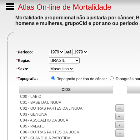
Atlas On-line de Mortalidade
Mortalidade proporcional não ajustada por câncer, 
homens e mulheres, grupoCid e por ano ou período 
*
Período:
Até
*
Regiao:
*
Sexo:
*
Topografia:
Topografia por tipo de câncer
Topografia po
CIDS
C00 - LABIO
C01 - BASE DA LINGUA
C02 - OUTRAS PARTES DA LINGUA
C03 - GENGIVA
C04 - ASSOALHO DA BOCA
C05 - PALATO
C06 - OUTRAS PARTES DA BOCA
C07 - GLANDULA PAROTIDA