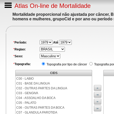
Atlas On-line de Mortalidade
Mortalidade proporcional não ajustada por câncer, 
homens e mulheres, grupoCid e por ano ou período 
*
Período:
Até
*
Regiao:
*
Sexo:
*
Topografia:
Topografia por tipo de câncer
Topografia po
CIDS
C00 - LABIO
C01 - BASE DA LINGUA
C02 - OUTRAS PARTES DA LINGUA
C03 - GENGIVA
C04 - ASSOALHO DA BOCA
C05 - PALATO
C06 - OUTRAS PARTES DA BOCA
C07 - GLANDULA PAROTIDA