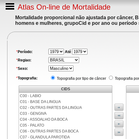
Atlas On-line de Mortalidade
Mortalidade proporcional não ajustada por câncer, 
homens e mulheres, grupoCid e por ano ou período 
*
Período:
Até
*
Regiao:
*
Sexo:
*
Topografia:
Topografia por tipo de câncer
Topografia po
CIDS
C00 - LABIO
C01 - BASE DA LINGUA
C02 - OUTRAS PARTES DA LINGUA
C03 - GENGIVA
C04 - ASSOALHO DA BOCA
C05 - PALATO
C06 - OUTRAS PARTES DA BOCA
C07 - GLANDULA PAROTIDA