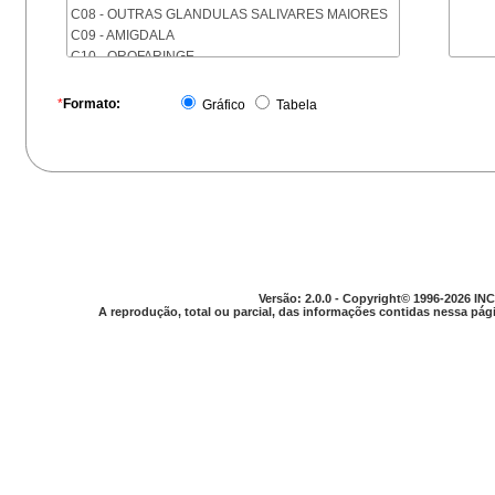
C08 - OUTRAS GLANDULAS SALIVARES MAIORES
C09 - AMIGDALA
C10 - OROFARINGE
C11 - NASOFARINGE
C12 - SEIO PIRIFORME
*
Formato:
Gráfico
Tabela
C13 - HIPOFARINGE
C14 - LOCALIZACOES MAL DEFINIDAS DA FARINGE
C15 - ESOFAGO
C16 - ESTOMAGO
C17 - INTESTINO DELGADO
C18 - COLON
C19 - JUNCAO RETOSSIGMOIDE
C20 - RETO
C21 - ANUS E CANAL ANAL
Versão: 2.0.0 - Copyright© 1996-2026 INC
C22 - FIGADO E VIAS BILIARES INTRA-HEPATICAS
A reprodução, total ou parcial, das informações contidas nessa pági
C23 - VESICULA BILIAR
C24 - OUTRAS PARTES DAS VIAS BILIARES
C25 - PANCREAS
C26 - LOCALIZACOES MAL DEFINIDAS NO
APARELHO DIGESTIVO
C30 - CAVIDADE NASAL E OUVIDO MEDIO
C31 - SEIOS DA FACE
C32 - LARINGE
C33 - TRAQUEIA