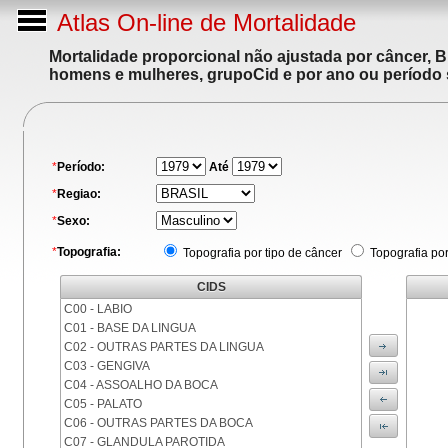
Atlas On-line de Mortalidade
Mortalidade proporcional não ajustada por câncer, 
homens e mulheres, grupoCid e por ano ou período 
*
Período:
Até
*
Regiao:
*
Sexo:
*
Topografia:
Topografia por tipo de câncer
Topografia po
CIDS
C00 - LABIO
C01 - BASE DA LINGUA
C02 - OUTRAS PARTES DA LINGUA
C03 - GENGIVA
C04 - ASSOALHO DA BOCA
C05 - PALATO
C06 - OUTRAS PARTES DA BOCA
C07 - GLANDULA PAROTIDA