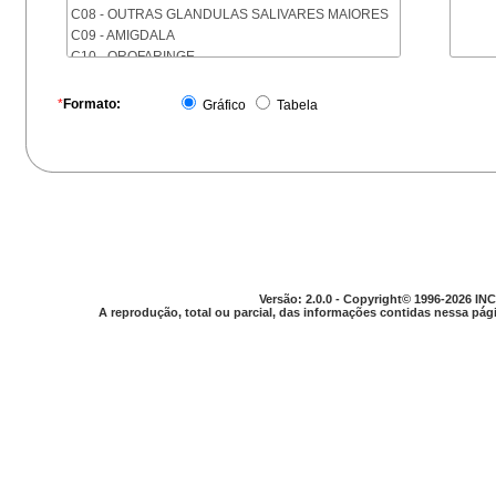
C08 - OUTRAS GLANDULAS SALIVARES MAIORES
C09 - AMIGDALA
C10 - OROFARINGE
C11 - NASOFARINGE
C12 - SEIO PIRIFORME
*
Formato:
Gráfico
Tabela
C13 - HIPOFARINGE
C14 - LOCALIZACOES MAL DEFINIDAS DA FARINGE
C15 - ESOFAGO
C16 - ESTOMAGO
C17 - INTESTINO DELGADO
C18 - COLON
C19 - JUNCAO RETOSSIGMOIDE
C20 - RETO
C21 - ANUS E CANAL ANAL
Versão: 2.0.0 - Copyright© 1996-2026 INC
C22 - FIGADO E VIAS BILIARES INTRA-HEPATICAS
A reprodução, total ou parcial, das informações contidas nessa pági
C23 - VESICULA BILIAR
C24 - OUTRAS PARTES DAS VIAS BILIARES
C25 - PANCREAS
C26 - LOCALIZACOES MAL DEFINIDAS NO
APARELHO DIGESTIVO
C30 - CAVIDADE NASAL E OUVIDO MEDIO
C31 - SEIOS DA FACE
C32 - LARINGE
C33 - TRAQUEIA