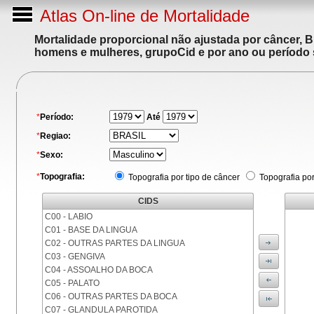
Atlas On-line de Mortalidade
Mortalidade proporcional não ajustada por câncer, 
homens e mulheres, grupoCid e por ano ou período 
*
Período:
Até
*
Regiao:
*
Sexo:
*
Topografia:
Topografia por tipo de câncer
Topografia po
CIDS
C00 - LABIO
C01 - BASE DA LINGUA
C02 - OUTRAS PARTES DA LINGUA
C03 - GENGIVA
C04 - ASSOALHO DA BOCA
C05 - PALATO
C06 - OUTRAS PARTES DA BOCA
C07 - GLANDULA PAROTIDA