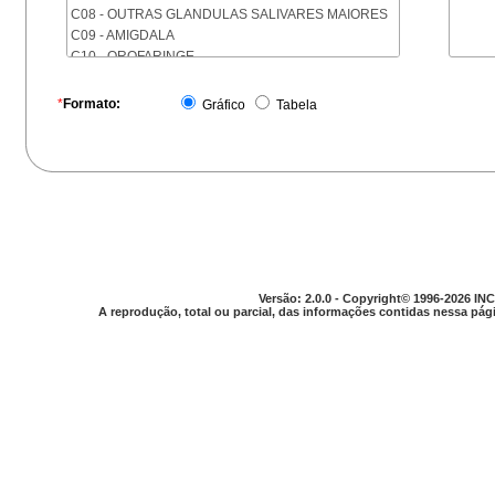
C08 - OUTRAS GLANDULAS SALIVARES MAIORES
C09 - AMIGDALA
C10 - OROFARINGE
C11 - NASOFARINGE
C12 - SEIO PIRIFORME
*
Formato:
Gráfico
Tabela
C13 - HIPOFARINGE
C14 - LOCALIZACOES MAL DEFINIDAS DA FARINGE
C15 - ESOFAGO
C16 - ESTOMAGO
C17 - INTESTINO DELGADO
C18 - COLON
C19 - JUNCAO RETOSSIGMOIDE
C20 - RETO
C21 - ANUS E CANAL ANAL
Versão: 2.0.0 - Copyright© 1996-2026 INC
C22 - FIGADO E VIAS BILIARES INTRA-HEPATICAS
A reprodução, total ou parcial, das informações contidas nessa pági
C23 - VESICULA BILIAR
C24 - OUTRAS PARTES DAS VIAS BILIARES
C25 - PANCREAS
C26 - LOCALIZACOES MAL DEFINIDAS NO
APARELHO DIGESTIVO
C30 - CAVIDADE NASAL E OUVIDO MEDIO
C31 - SEIOS DA FACE
C32 - LARINGE
C33 - TRAQUEIA