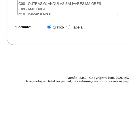
C08 - OUTRAS GLANDULAS SALIVARES MAIORES
C09 - AMIGDALA
C10 - OROFARINGE
C11 - NASOFARINGE
C12 - SEIO PIRIFORME
*
Formato:
Gráfico
Tabela
C13 - HIPOFARINGE
C14 - LOCALIZACOES MAL DEFINIDAS DA FARINGE
C15 - ESOFAGO
C16 - ESTOMAGO
C17 - INTESTINO DELGADO
C18 - COLON
C19 - JUNCAO RETOSSIGMOIDE
C20 - RETO
C21 - ANUS E CANAL ANAL
Versão: 2.0.0 - Copyright© 1996-2026 INC
C22 - FIGADO E VIAS BILIARES INTRA-HEPATICAS
A reprodução, total ou parcial, das informações contidas nessa pági
C23 - VESICULA BILIAR
C24 - OUTRAS PARTES DAS VIAS BILIARES
C25 - PANCREAS
C26 - LOCALIZACOES MAL DEFINIDAS NO
APARELHO DIGESTIVO
C30 - CAVIDADE NASAL E OUVIDO MEDIO
C31 - SEIOS DA FACE
C32 - LARINGE
C33 - TRAQUEIA