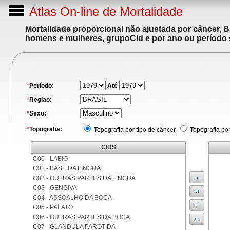
Atlas On-line de Mortalidade
Mortalidade proporcional não ajustada por câncer, 
homens e mulheres, grupoCid e por ano ou período 
*
Período:
Até
*
Regiao:
*
Sexo:
*
Topografia:
Topografia por tipo de câncer
Topografia po
CIDS
C00 - LABIO
C01 - BASE DA LINGUA
C02 - OUTRAS PARTES DA LINGUA
C03 - GENGIVA
C04 - ASSOALHO DA BOCA
C05 - PALATO
C06 - OUTRAS PARTES DA BOCA
C07 - GLANDULA PAROTIDA