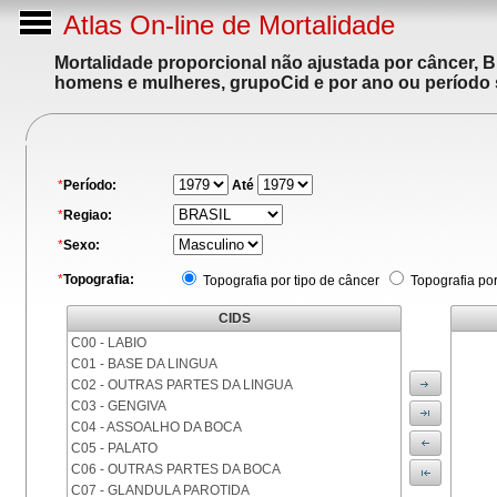
Atlas On-line de Mortalidade
Mortalidade proporcional não ajustada por câncer, 
homens e mulheres, grupoCid e por ano ou período 
*
Período:
Até
*
Regiao:
*
Sexo:
*
Topografia:
Topografia por tipo de câncer
Topografia po
CIDS
C00 - LABIO
C01 - BASE DA LINGUA
C02 - OUTRAS PARTES DA LINGUA
C03 - GENGIVA
C04 - ASSOALHO DA BOCA
C05 - PALATO
C06 - OUTRAS PARTES DA BOCA
C07 - GLANDULA PAROTIDA