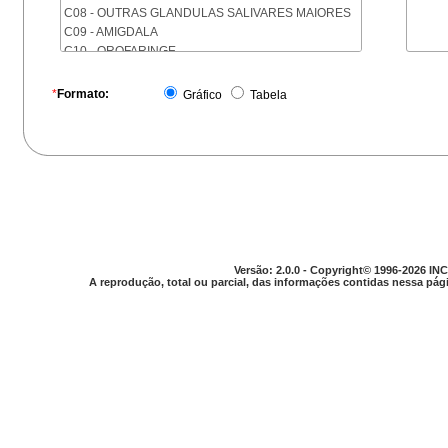
C08 - OUTRAS GLANDULAS SALIVARES MAIORES
C09 - AMIGDALA
C10 - OROFARINGE
C11 - NASOFARINGE
C12 - SEIO PIRIFORME
*
Formato:
Gráfico
Tabela
C13 - HIPOFARINGE
C14 - LOCALIZACOES MAL DEFINIDAS DA FARINGE
C15 - ESOFAGO
C16 - ESTOMAGO
C17 - INTESTINO DELGADO
C18 - COLON
C19 - JUNCAO RETOSSIGMOIDE
C20 - RETO
C21 - ANUS E CANAL ANAL
Versão: 2.0.0 - Copyright© 1996-2026 INC
C22 - FIGADO E VIAS BILIARES INTRA-HEPATICAS
A reprodução, total ou parcial, das informações contidas nessa pági
C23 - VESICULA BILIAR
C24 - OUTRAS PARTES DAS VIAS BILIARES
C25 - PANCREAS
C26 - LOCALIZACOES MAL DEFINIDAS NO
APARELHO DIGESTIVO
C30 - CAVIDADE NASAL E OUVIDO MEDIO
C31 - SEIOS DA FACE
C32 - LARINGE
C33 - TRAQUEIA