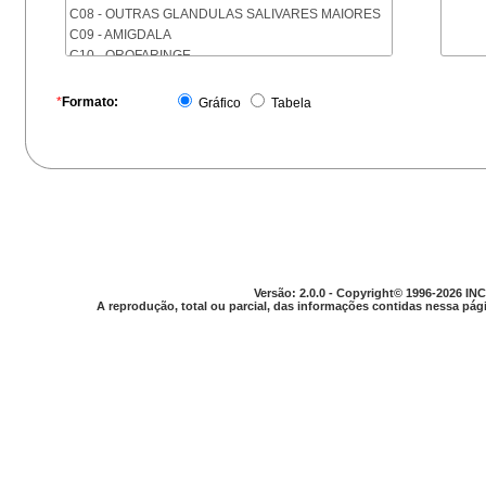
C08 - OUTRAS GLANDULAS SALIVARES MAIORES
C09 - AMIGDALA
C10 - OROFARINGE
C11 - NASOFARINGE
C12 - SEIO PIRIFORME
*
Formato:
Gráfico
Tabela
C13 - HIPOFARINGE
C14 - LOCALIZACOES MAL DEFINIDAS DA FARINGE
C15 - ESOFAGO
C16 - ESTOMAGO
C17 - INTESTINO DELGADO
C18 - COLON
C19 - JUNCAO RETOSSIGMOIDE
C20 - RETO
C21 - ANUS E CANAL ANAL
Versão: 2.0.0 - Copyright© 1996-2026 INC
C22 - FIGADO E VIAS BILIARES INTRA-HEPATICAS
A reprodução, total ou parcial, das informações contidas nessa pági
C23 - VESICULA BILIAR
C24 - OUTRAS PARTES DAS VIAS BILIARES
C25 - PANCREAS
C26 - LOCALIZACOES MAL DEFINIDAS NO
APARELHO DIGESTIVO
C30 - CAVIDADE NASAL E OUVIDO MEDIO
C31 - SEIOS DA FACE
C32 - LARINGE
C33 - TRAQUEIA