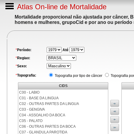
Atlas On-line de Mortalidade
Mortalidade proporcional não ajustada por câncer, 
homens e mulheres, grupoCid e por ano ou período 
*
Período:
Até
*
Regiao:
*
Sexo:
*
Topografia:
Topografia por tipo de câncer
Topografia po
CIDS
C00 - LABIO
C01 - BASE DA LINGUA
C02 - OUTRAS PARTES DA LINGUA
C03 - GENGIVA
C04 - ASSOALHO DA BOCA
C05 - PALATO
C06 - OUTRAS PARTES DA BOCA
C07 - GLANDULA PAROTIDA