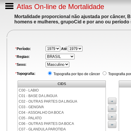
Atlas On-line de Mortalidade
Mortalidade proporcional não ajustada por câncer, 
homens e mulheres, grupoCid e por ano ou período 
*
Período:
Até
*
Regiao:
*
Sexo:
*
Topografia:
Topografia por tipo de câncer
Topografia po
CIDS
C00 - LABIO
C01 - BASE DA LINGUA
C02 - OUTRAS PARTES DA LINGUA
C03 - GENGIVA
C04 - ASSOALHO DA BOCA
C05 - PALATO
C06 - OUTRAS PARTES DA BOCA
C07 - GLANDULA PAROTIDA