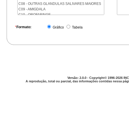
C08 - OUTRAS GLANDULAS SALIVARES MAIORES
C09 - AMIGDALA
C10 - OROFARINGE
C11 - NASOFARINGE
C12 - SEIO PIRIFORME
*
Formato:
Gráfico
Tabela
C13 - HIPOFARINGE
C14 - LOCALIZACOES MAL DEFINIDAS DA FARINGE
C15 - ESOFAGO
C16 - ESTOMAGO
C17 - INTESTINO DELGADO
C18 - COLON
C19 - JUNCAO RETOSSIGMOIDE
C20 - RETO
C21 - ANUS E CANAL ANAL
Versão: 2.0.0 - Copyright© 1996-2026 INC
C22 - FIGADO E VIAS BILIARES INTRA-HEPATICAS
A reprodução, total ou parcial, das informações contidas nessa pági
C23 - VESICULA BILIAR
C24 - OUTRAS PARTES DAS VIAS BILIARES
C25 - PANCREAS
C26 - LOCALIZACOES MAL DEFINIDAS NO
APARELHO DIGESTIVO
C30 - CAVIDADE NASAL E OUVIDO MEDIO
C31 - SEIOS DA FACE
C32 - LARINGE
C33 - TRAQUEIA