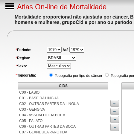
Atlas On-line de Mortalidade
Mortalidade proporcional não ajustada por câncer, 
homens e mulheres, grupoCid e por ano ou período 
*
Período:
Até
*
Regiao:
*
Sexo:
*
Topografia:
Topografia por tipo de câncer
Topografia po
CIDS
C00 - LABIO
C01 - BASE DA LINGUA
C02 - OUTRAS PARTES DA LINGUA
C03 - GENGIVA
C04 - ASSOALHO DA BOCA
C05 - PALATO
C06 - OUTRAS PARTES DA BOCA
C07 - GLANDULA PAROTIDA