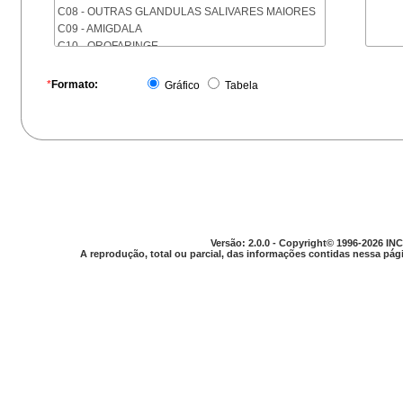
C08 - OUTRAS GLANDULAS SALIVARES MAIORES
C09 - AMIGDALA
C10 - OROFARINGE
C11 - NASOFARINGE
C12 - SEIO PIRIFORME
*
Formato:
Gráfico
Tabela
C13 - HIPOFARINGE
C14 - LOCALIZACOES MAL DEFINIDAS DA FARINGE
C15 - ESOFAGO
C16 - ESTOMAGO
C17 - INTESTINO DELGADO
C18 - COLON
C19 - JUNCAO RETOSSIGMOIDE
C20 - RETO
C21 - ANUS E CANAL ANAL
Versão: 2.0.0 - Copyright© 1996-2026 INC
C22 - FIGADO E VIAS BILIARES INTRA-HEPATICAS
A reprodução, total ou parcial, das informações contidas nessa pági
C23 - VESICULA BILIAR
C24 - OUTRAS PARTES DAS VIAS BILIARES
C25 - PANCREAS
C26 - LOCALIZACOES MAL DEFINIDAS NO
APARELHO DIGESTIVO
C30 - CAVIDADE NASAL E OUVIDO MEDIO
C31 - SEIOS DA FACE
C32 - LARINGE
C33 - TRAQUEIA