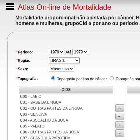
Atlas On-line de Mortalidade
Mortalidade proporcional não ajustada por câncer, 
homens e mulheres, grupoCid e por ano ou período 
*
Período:
Até
*
Regiao:
*
Sexo:
*
Topografia:
Topografia por tipo de câncer
Topografia po
CIDS
C00 - LABIO
C01 - BASE DA LINGUA
C02 - OUTRAS PARTES DA LINGUA
C03 - GENGIVA
C04 - ASSOALHO DA BOCA
C05 - PALATO
C06 - OUTRAS PARTES DA BOCA
C07 - GLANDULA PAROTIDA