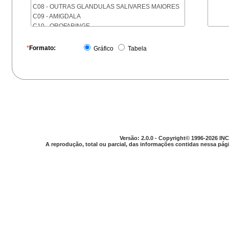
C08 - OUTRAS GLANDULAS SALIVARES MAIORES
C09 - AMIGDALA
C10 - OROFARINGE
C11 - NASOFARINGE
C12 - SEIO PIRIFORME
*
Formato:
Gráfico
Tabela
C13 - HIPOFARINGE
C14 - LOCALIZACOES MAL DEFINIDAS DA FARINGE
C15 - ESOFAGO
C16 - ESTOMAGO
C17 - INTESTINO DELGADO
C18 - COLON
C19 - JUNCAO RETOSSIGMOIDE
C20 - RETO
C21 - ANUS E CANAL ANAL
Versão: 2.0.0 - Copyright© 1996-2026 INC
C22 - FIGADO E VIAS BILIARES INTRA-HEPATICAS
A reprodução, total ou parcial, das informações contidas nessa pági
C23 - VESICULA BILIAR
C24 - OUTRAS PARTES DAS VIAS BILIARES
C25 - PANCREAS
C26 - LOCALIZACOES MAL DEFINIDAS NO
APARELHO DIGESTIVO
C30 - CAVIDADE NASAL E OUVIDO MEDIO
C31 - SEIOS DA FACE
C32 - LARINGE
C33 - TRAQUEIA