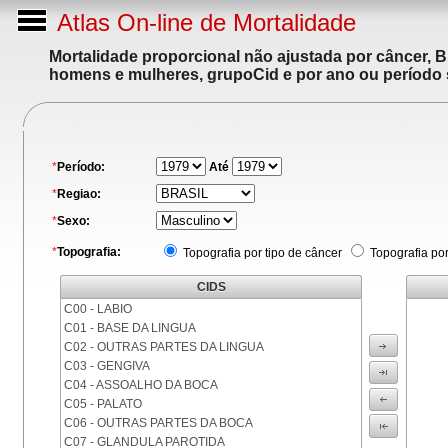
Atlas On-line de Mortalidade
Mortalidade proporcional não ajustada por câncer, 
homens e mulheres, grupoCid e por ano ou período 
*
Período:
Até
*
Regiao:
*
Sexo:
*
Topografia:
Topografia por tipo de câncer
Topografia po
CIDS
C00 - LABIO
C01 - BASE DA LINGUA
C02 - OUTRAS PARTES DA LINGUA
C03 - GENGIVA
C04 - ASSOALHO DA BOCA
C05 - PALATO
C06 - OUTRAS PARTES DA BOCA
C07 - GLANDULA PAROTIDA