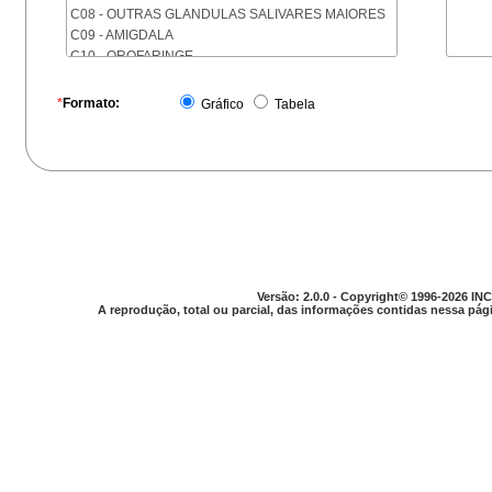
C08 - OUTRAS GLANDULAS SALIVARES MAIORES
C09 - AMIGDALA
C10 - OROFARINGE
C11 - NASOFARINGE
C12 - SEIO PIRIFORME
*
Formato:
Gráfico
Tabela
C13 - HIPOFARINGE
C14 - LOCALIZACOES MAL DEFINIDAS DA FARINGE
C15 - ESOFAGO
C16 - ESTOMAGO
C17 - INTESTINO DELGADO
C18 - COLON
C19 - JUNCAO RETOSSIGMOIDE
C20 - RETO
C21 - ANUS E CANAL ANAL
Versão: 2.0.0 - Copyright© 1996-2026 INC
C22 - FIGADO E VIAS BILIARES INTRA-HEPATICAS
A reprodução, total ou parcial, das informações contidas nessa pági
C23 - VESICULA BILIAR
C24 - OUTRAS PARTES DAS VIAS BILIARES
C25 - PANCREAS
C26 - LOCALIZACOES MAL DEFINIDAS NO
APARELHO DIGESTIVO
C30 - CAVIDADE NASAL E OUVIDO MEDIO
C31 - SEIOS DA FACE
C32 - LARINGE
C33 - TRAQUEIA