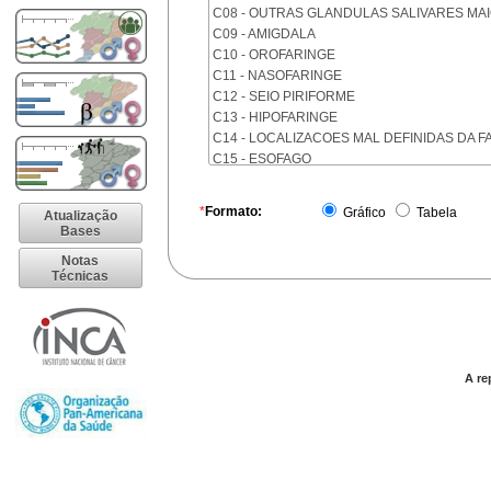
C08 - OUTRAS GLANDULAS SALIVARES MA
C09 - AMIGDALA
C10 - OROFARINGE
C11 - NASOFARINGE
C12 - SEIO PIRIFORME
C13 - HIPOFARINGE
C14 - LOCALIZACOES MAL DEFINIDAS DA F
C15 - ESOFAGO
C16 - ESTOMAGO
C17 - INTESTINO DELGADO
*
Formato:
Gráfico
Tabela
Atualização
C18 - COLON
Bases
C19 - JUNCAO RETOSSIGMOIDE
Notas
C20 - RETO
Técnicas
C21 - ANUS E CANAL ANAL
C22 - FIGADO E VIAS BILIARES INTRA-HEPA
C23 - VESICULA BILIAR
C24 - OUTRAS PARTES DAS VIAS BILIARES
C25 - PANCREAS
A re
C26 - LOCALIZACOES MAL DEFINIDAS NO 
C30 - CAVIDADE NASAL E OUVIDO MEDIO
C31 - SEIOS DA FACE
C32 - LARINGE
C33 - TRAQUEIA