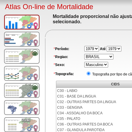
Atlas On-line de Mortalidade
Mortalidade proporcional não ajus
selecionado.
*
Período:
Até
*
Regiao:
*
Sexo:
*
Topografia:
Topografia por tipo de c
CIDS
C00 - LABIO
C01 - BASE DA LINGUA
C02 - OUTRAS PARTES DA LINGUA
C03 - GENGIVA
C04 - ASSOALHO DA BOCA
C05 - PALATO
C06 - OUTRAS PARTES DA BOCA
C07 - GLANDULA PAROTIDA