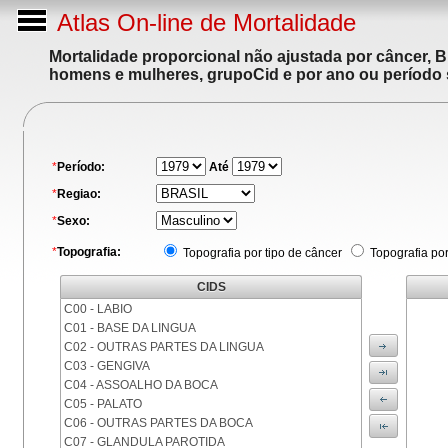
Atlas On-line de Mortalidade
Mortalidade proporcional não ajustada por câncer, 
homens e mulheres, grupoCid e por ano ou período 
*
Período:
Até
*
Regiao:
*
Sexo:
*
Topografia:
Topografia por tipo de câncer
Topografia po
CIDS
C00 - LABIO
C01 - BASE DA LINGUA
C02 - OUTRAS PARTES DA LINGUA
C03 - GENGIVA
C04 - ASSOALHO DA BOCA
C05 - PALATO
C06 - OUTRAS PARTES DA BOCA
C07 - GLANDULA PAROTIDA