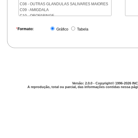
C08 - OUTRAS GLANDULAS SALIVARES MAIORES
C09 - AMIGDALA
C10 - OROFARINGE
C11 - NASOFARINGE
C12 - SEIO PIRIFORME
*
Formato:
Gráfico
Tabela
C13 - HIPOFARINGE
C14 - LOCALIZACOES MAL DEFINIDAS DA FARINGE
C15 - ESOFAGO
C16 - ESTOMAGO
C17 - INTESTINO DELGADO
C18 - COLON
C19 - JUNCAO RETOSSIGMOIDE
C20 - RETO
C21 - ANUS E CANAL ANAL
Versão: 2.0.0 - Copyright© 1996-2026 INC
C22 - FIGADO E VIAS BILIARES INTRA-HEPATICAS
A reprodução, total ou parcial, das informações contidas nessa pági
C23 - VESICULA BILIAR
C24 - OUTRAS PARTES DAS VIAS BILIARES
C25 - PANCREAS
C26 - LOCALIZACOES MAL DEFINIDAS NO
APARELHO DIGESTIVO
C30 - CAVIDADE NASAL E OUVIDO MEDIO
C31 - SEIOS DA FACE
C32 - LARINGE
C33 - TRAQUEIA