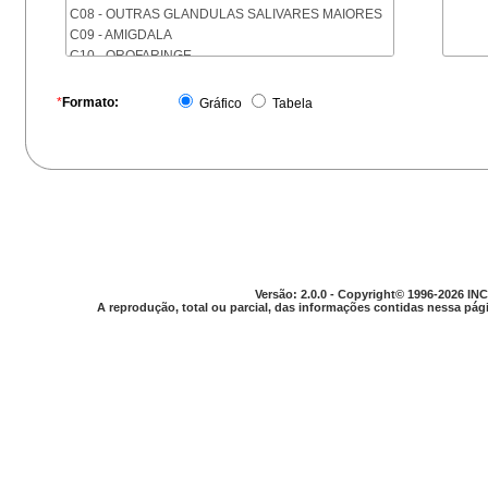
C08 - OUTRAS GLANDULAS SALIVARES MAIORES
C09 - AMIGDALA
C10 - OROFARINGE
C11 - NASOFARINGE
C12 - SEIO PIRIFORME
*
Formato:
Gráfico
Tabela
C13 - HIPOFARINGE
C14 - LOCALIZACOES MAL DEFINIDAS DA FARINGE
C15 - ESOFAGO
C16 - ESTOMAGO
C17 - INTESTINO DELGADO
C18 - COLON
C19 - JUNCAO RETOSSIGMOIDE
C20 - RETO
C21 - ANUS E CANAL ANAL
Versão: 2.0.0 - Copyright© 1996-2026 INC
C22 - FIGADO E VIAS BILIARES INTRA-HEPATICAS
A reprodução, total ou parcial, das informações contidas nessa pági
C23 - VESICULA BILIAR
C24 - OUTRAS PARTES DAS VIAS BILIARES
C25 - PANCREAS
C26 - LOCALIZACOES MAL DEFINIDAS NO
APARELHO DIGESTIVO
C30 - CAVIDADE NASAL E OUVIDO MEDIO
C31 - SEIOS DA FACE
C32 - LARINGE
C33 - TRAQUEIA