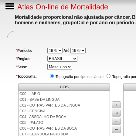
Atlas On-line de Mortalidade
Mortalidade proporcional não ajustada por câncer, 
homens e mulheres, grupoCid e por ano ou período 
*
Período:
Até
*
Regiao:
*
Sexo:
*
Topografia:
Topografia por tipo de câncer
Topografia po
CIDS
C00 - LABIO
C01 - BASE DA LINGUA
C02 - OUTRAS PARTES DA LINGUA
C03 - GENGIVA
C04 - ASSOALHO DA BOCA
C05 - PALATO
C06 - OUTRAS PARTES DA BOCA
C07 - GLANDULA PAROTIDA