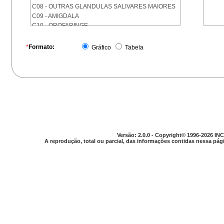
C08 - OUTRAS GLANDULAS SALIVARES MAIORES
C09 - AMIGDALA
C10 - OROFARINGE
C11 - NASOFARINGE
C12 - SEIO PIRIFORME
*
Formato:
Gráfico
Tabela
C13 - HIPOFARINGE
C14 - LOCALIZACOES MAL DEFINIDAS DA FARINGE
C15 - ESOFAGO
C16 - ESTOMAGO
C17 - INTESTINO DELGADO
C18 - COLON
C19 - JUNCAO RETOSSIGMOIDE
C20 - RETO
C21 - ANUS E CANAL ANAL
Versão: 2.0.0 - Copyright© 1996-2026 INC
C22 - FIGADO E VIAS BILIARES INTRA-HEPATICAS
A reprodução, total ou parcial, das informações contidas nessa pági
C23 - VESICULA BILIAR
C24 - OUTRAS PARTES DAS VIAS BILIARES
C25 - PANCREAS
C26 - LOCALIZACOES MAL DEFINIDAS NO
APARELHO DIGESTIVO
C30 - CAVIDADE NASAL E OUVIDO MEDIO
C31 - SEIOS DA FACE
C32 - LARINGE
C33 - TRAQUEIA