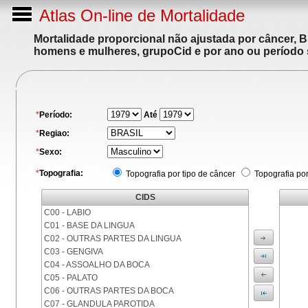
Atlas On-line de Mortalidade
Mortalidade proporcional não ajustada por câncer, 
homens e mulheres, grupoCid e por ano ou período 
*
Período:
Até
*
Regiao:
*
Sexo:
*
Topografia:
Topografia por tipo de câncer
Topografia po
CIDS
C00 - LABIO
C01 - BASE DA LINGUA
C02 - OUTRAS PARTES DA LINGUA
C03 - GENGIVA
C04 - ASSOALHO DA BOCA
C05 - PALATO
C06 - OUTRAS PARTES DA BOCA
C07 - GLANDULA PAROTIDA