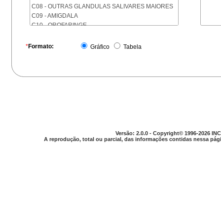
C08 - OUTRAS GLANDULAS SALIVARES MAIORES
C09 - AMIGDALA
C10 - OROFARINGE
C11 - NASOFARINGE
C12 - SEIO PIRIFORME
*
Formato:
Gráfico
Tabela
C13 - HIPOFARINGE
C14 - LOCALIZACOES MAL DEFINIDAS DA FARINGE
C15 - ESOFAGO
C16 - ESTOMAGO
C17 - INTESTINO DELGADO
C18 - COLON
C19 - JUNCAO RETOSSIGMOIDE
C20 - RETO
C21 - ANUS E CANAL ANAL
Versão: 2.0.0 - Copyright© 1996-2026 INC
C22 - FIGADO E VIAS BILIARES INTRA-HEPATICAS
A reprodução, total ou parcial, das informações contidas nessa pági
C23 - VESICULA BILIAR
C24 - OUTRAS PARTES DAS VIAS BILIARES
C25 - PANCREAS
C26 - LOCALIZACOES MAL DEFINIDAS NO
APARELHO DIGESTIVO
C30 - CAVIDADE NASAL E OUVIDO MEDIO
C31 - SEIOS DA FACE
C32 - LARINGE
C33 - TRAQUEIA