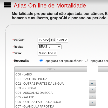
Atlas On-line de Mortalidade
Mortalidade proporcional não ajustada por câncer, 
homens e mulheres, grupoCid e por ano ou período 
*
Período:
Até
*
Regiao:
*
Sexo:
*
Topografia:
Topografia por tipo de câncer
Topografia po
CIDS
C00 - LABIO
C01 - BASE DA LINGUA
C02 - OUTRAS PARTES DA LINGUA
C03 - GENGIVA
C04 - ASSOALHO DA BOCA
C05 - PALATO
C06 - OUTRAS PARTES DA BOCA
C07 - GLANDULA PAROTIDA