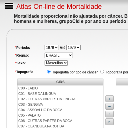
Atlas On-line de Mortalidade
Mortalidade proporcional não ajustada por câncer, 
homens e mulheres, grupoCid e por ano ou período 
*
Período:
Até
*
Regiao:
*
Sexo:
*
Topografia:
Topografia por tipo de câncer
Topografia po
CIDS
C00 - LABIO
C01 - BASE DA LINGUA
C02 - OUTRAS PARTES DA LINGUA
C03 - GENGIVA
C04 - ASSOALHO DA BOCA
C05 - PALATO
C06 - OUTRAS PARTES DA BOCA
C07 - GLANDULA PAROTIDA